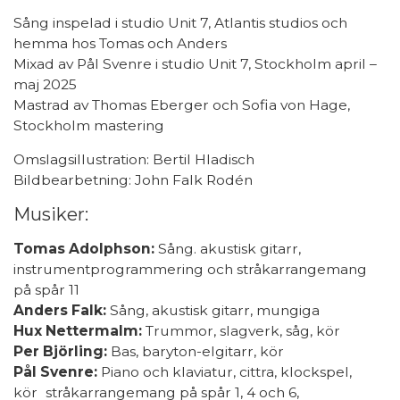
Sång inspelad i studio Unit 7, Atlantis studios och
hemma hos Tomas och Anders
Mixad av Pål Svenre i studio Unit 7, Stockholm april –
maj 2025
Mastrad av Thomas Eberger och Sofia von Hage,
Stockholm mastering
Omslagsillustration: Bertil Hladisch
Bildbearbetning: John Falk Rodén
Musiker:
Tomas Adolphson:
Sång. akustisk gitarr,
instrumentprogrammering och stråkarrangemang
på spår 11
Anders Falk:
Sång, akustisk gitarr, mungiga
Hux Nettermalm:
Trummor, slagverk, såg, kör
Per Björling:
Bas, baryton-elgitarr, kör
Pål Svenre:
Piano och klaviatur, cittra, klockspel,
kör stråkarrangemang på spår 1, 4 och 6,