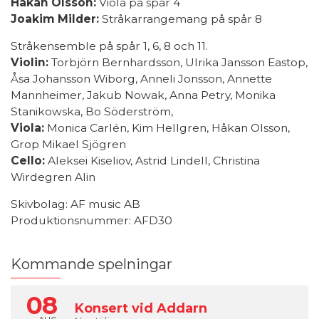
Håkan Olsson:
Viola på spår 4
Joakim Milder:
Stråkarrangemang på spår 8
Stråkensemble på spår 1, 6, 8 och 11.
Violin:
Torbjörn Bernhardsson, Ulrika Jansson Eastop,
Åsa Johansson Wiborg, Anneli Jonsson, Annette
Mannheimer, Jakub Nowak, Anna Petry, Monika
Stanikowska, Bo Söderström,
Viola:
Monica Carlén, Kim Hellgren, Håkan Olsson,
Grop Mikael Sjögren
Cello:
Aleksei Kiseliov, Astrid Lindell, Christina
Wirdegren Alin
Skivbolag: AF music AB
Produktionsnummer: AFD30
Kommande spelningar
08
Konsert vid Addarn