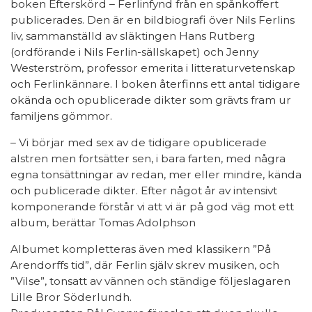
boken Efterskörd – Ferlinfynd från en spånkoffert
publicerades. Den är en bildbiografi över Nils Ferlins
liv, sammanställd av släktingen Hans Rutberg
(ordförande i Nils Ferlin-sällskapet) och Jenny
Westerström, professor emerita i litteraturvetenskap
och Ferlinkännare. I boken återfinns ett antal tidigare
okända och opublicerade dikter som grävts fram ur
familjens gömmor.
– Vi börjar med sex av de tidigare opublicerade
alstren men fortsätter sen, i bara farten, med några
egna tonsättningar av redan, mer eller mindre, kända
och publicerade dikter. Efter något år av intensivt
komponerande förstår vi att vi är på god väg mot ett
album, berättar Tomas Adolphson
Albumet kompletteras även med klassikern ”På
Arendorffs tid”, där Ferlin själv skrev musiken, och
”Vilse”, tonsatt av vännen och ständige följeslagaren
Lille Bror Söderlundh.