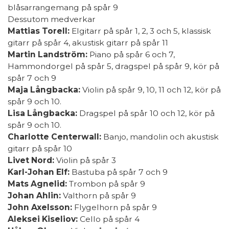
blåsarrangemang på spår 9
Dessutom medverkar
Mattias Torell:
Elgitarr på spår 1, 2, 3 och 5, klassisk
gitarr på spår 4, akustisk gitarr på spår 11
Martin Landström:
Piano på spår 6 och 7,
Hammondorgel på spår 5, dragspel på spår 9, kör på
spår 7 och 9
Maja Långbacka:
Violin på spår 9, 10, 11 och 12, kör på
spår 9 och 10.
Lisa Långbacka:
Dragspel på spår 10 och 12, kör på
spår 9 och 10.
Charlotte Centerwall:
Banjo, mandolin och akustisk
gitarr på spår 10
Livet Nord:
Violin på spår 3
Karl-Johan Elf:
Bastuba på spår 7 och 9
Mats Agnelid:
Trombon på spår 9
Johan Ahlin:
Valthorn på spår 9
John Axelsson:
Flygelhorn på spår 9
Aleksei Kiseliov:
Cello på spår 4