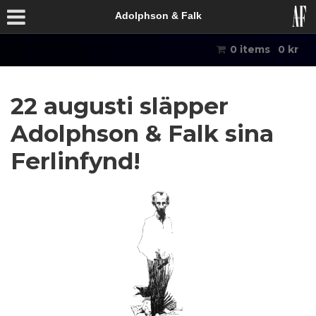
Adolphson & Falk
0 items
0
kr
22 augusti släpper
Adolphson & Falk sina
Ferlinfynd!