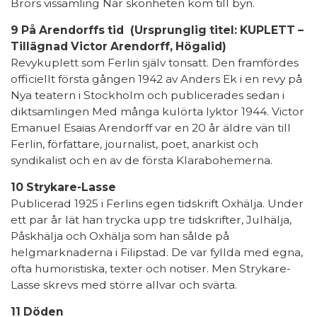
Brors vissamling När skönheten kom till byn.
9 På Arendorffs tid (Ursprunglig titel: KUPLETT –
Tillägnad Victor Arendorff, Högalid)
Revykuplett som Ferlin själv tonsatt. Den framfördes
officiellt första gången 1942 av Anders Ek i en revy på
Nya teatern i Stockholm och publicerades sedan i
diktsamlingen Med många kulörta lyktor 1944. Victor
Emanuel Esaias Arendorff var en 20 år äldre vän till
Ferlin, författare, journalist, poet, anarkist och
syndikalist och en av de första Klarabohemerna.
10 Strykare-Lasse
Publicerad 1925 i Ferlins egen tidskrift Oxhälja. Under
ett par år lät han trycka upp tre tidskrifter, Julhälja,
Påskhälja och Oxhälja som han sålde på
helgmarknaderna i Filipstad. De var fyllda med egna,
ofta humoristiska, texter och notiser. Men Strykare-
Lasse skrevs med större allvar och svärta.
11 Döden