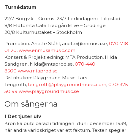
Turnédatum
22/7 Borgvik – Grums 23/7 Ferlindagen i- Filipstad
8/8 Eldtomta Café Trädgårdslive – Grödinge
20/8 Kulturhustaket – Stockholm
Promotion: Anette Ståhl, anette@enmusa.se,
070-718
01 20
,
www.enmusamusic.com
Konsert & Projektledning: MTA Production, Hilda
Sandgren, hilda@mtaprod.se,
070-440
8500
www.mtaprod.se
Distribution: Playground Music, Lars
Tengroth,
tengroth@playgroundmusic.com
,
070-375
50 99
www.playgroundmusic.se
Om sångerna
1 Det tjuter ulv
Krönika publicerad i tidningen Idun i december 1939,
när andra världskriget var ett faktum. Texten speglar