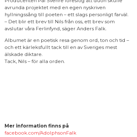
Producenten Pål Svenre föreslog att duon skulle
avrunda projektet med en egen nyskriven
hyllningssång till poeten – ett slags personligt farväl.
– Det blir ett brev till Nils från oss, ett brev som
avslutar våra Ferlinfynd, säger Anders Falk.
Albumet är en poetisk resa genom ord, ton och tid –
och ett kärleksfullt tack till en av Sveriges mest
älskade diktare.
Tack, Nils – för alla orden.
Mer information finns på
facebook.com/AdolphsonFalk