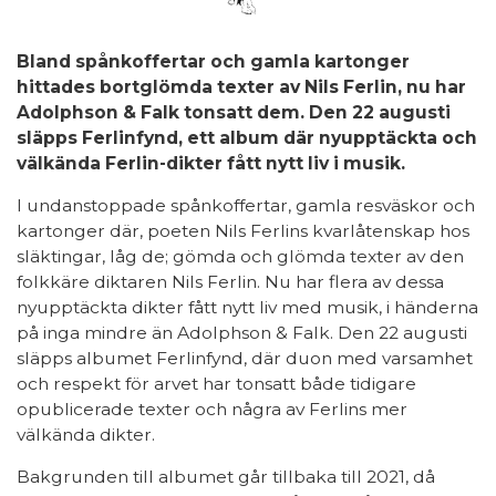
Bland spånkoffertar och gamla kartonger
hittades bortglömda texter av Nils Ferlin, nu har
Adolphson & Falk tonsatt dem. Den 22 augusti
släpps Ferlinfynd, ett album där nyupptäckta och
välkända Ferlin-dikter fått nytt liv i musik.
I undanstoppade spånkoffertar, gamla resväskor och
kartonger där, poeten Nils Ferlins kvarlåtenskap hos
släktingar, låg de; gömda och glömda texter av den
folkkäre diktaren Nils Ferlin. Nu har flera av dessa
nyupptäckta dikter fått nytt liv med musik, i händerna
på inga mindre än Adolphson & Falk. Den 22 augusti
släpps albumet Ferlinfynd, där duon med varsamhet
och respekt för arvet har tonsatt både tidigare
opublicerade texter och några av Ferlins mer
välkända dikter.
Bakgrunden till albumet går tillbaka till 2021, då