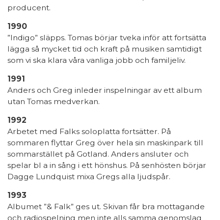
producent.
1990
”Indigo” släpps. Tomas börjar tveka inför att fortsätta
lägga så mycket tid och kraft på musiken samtidigt
som vi ska klara våra vanliga jobb och familjeliv.
1991
Anders och Greg inleder inspelningar av ett album
utan Tomas medverkan.
1992
Arbetet med Falks soloplatta fortsätter. På
sommaren flyttar Greg över hela sin maskinpark till
sommarstället på Gotland. Anders ansluter och
spelar bl a in sång i ett hönshus. På senhösten börjar
Dagge Lundquist mixa Gregs alla ljudspår.
1993
Albumet ”& Falk” ges ut. Skivan får bra mottagande
och radiospelning men inte alls samma genomslag