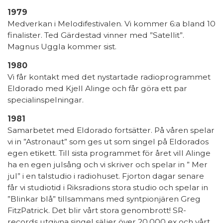
1979
Medverkan i Melodifestivalen. Vi kommer 6:a bland 10
finalister. Ted Gärdestad vinner med ”Satellit”.
Magnus Uggla kommer sist.
1980
Vi får kontakt med det nystartade radioprogrammet
Eldorado med Kjell Alinge och får göra ett par
specialinspelningar.
1981
Samarbetet med Eldorado fortsätter. På våren spelar
vi in ”Astronaut” som ges ut som singel på Eldorados
egen etikett. Till sista programmet för året vill Alinge
ha en egen julsång och vi skriver och spelar in ” Mer
jul” i en talstudio i radiohuset. Fjorton dagar senare
får vi studiotid i Riksradions stora studio och spelar in
”Blinkar blå” tillsammans med syntpionjären Greg
FitzPatrick. Det blir vårt stora genombrott! SR-
records utgivna singel säljer över 20.000 ex och vårt