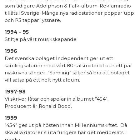
som tidigare Adolphson & Falk-album. Reklamradio
tillåts i Sverige. Många nya radiostationer poppar upp
och P3 tappar lyssnare.
1994 – 95
Stiltje på vårt musikskapande.
1996
Det svenska bolaget Independent ger ut ett
samlingsalbum med vårt 80-talsmaterial och ett par
nyskrivna sånger. ”Samling” säljer så bra att bolaget
vill satsa på ett helt nytt album.
1997-98
Vi skriver låtar och spelar in albumet ”454”.
Producent är Ronald Bood.
1999
”454” ges ut på hösten innan Millenniumskiftet. Då
ska alla datorer sluta fungera har det meddelats i
media.