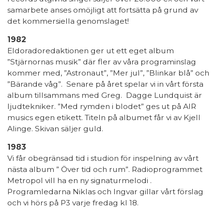
samarbete anses omöjligt att fortsätta på grund av
det kommersiella genomslaget!
1982
Eldoradoredaktionen ger ut ett eget album
”Stjärnornas musik” där fler av våra programinslag
kommer med, ”Astronaut”, ”Mer jul”, ”Blinkar blå” och
”Bärande våg”. Senare på året spelar vi in vårt första
album tillsammans med Greg. Dagge Lundquist är
ljudtekniker. ”Med rymden i blodet” ges ut på AIR
musics egen etikett. Titeln på albumet får vi av Kjell
Alinge. Skivan säljer guld.
1983
Vi får obegränsad tid i studion för inspelning av vårt
nästa album ” Över tid och rum”. Radioprogrammet
Metropol vill ha en ny signaturmelodi .
Programledarna Niklas och Ingvar gillar vårt förslag
och vi hörs på P3 varje fredag kl 18.