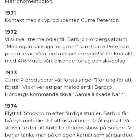
Metronomestudion.
1971
Kontakt med skivproducenten Curre Peterson.
1972
Vi skriver tre melodier till Barbro Hörbergs album
”Med ögon känsliga för grönt” som Curre Peterson
producerar. Våra första inspelade verk! Vi får kontakt
med AIR Music, vårt blivande förlag och skivbolag.
1973
Curre P producerar vår första singel ”För ung för att
förstå”. Vi skriver ett par melodier till Barbro
Hörbergs kommande skiva ”Gamla älskade barn”.
1974
Flytt till Stockholm efter färdiga studier. Barbro får
två nya melodier till sitt sista album ”Gråt i gräset” Vi
skriver texter till Anita Lindbloms show på Börsen. Vi
börjar tänka mer på en egen karriär som sångarduo.