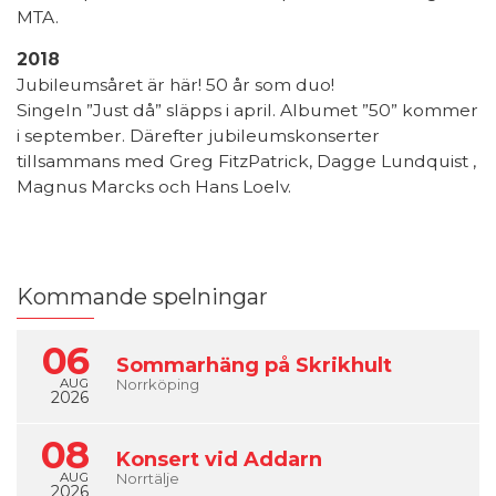
MTA.
2018
Jubileumsåret är här! 50 år som duo!
Singeln ”Just då” släpps i april. Albumet ”50” kommer
i september. Därefter jubileumskonserter
tillsammans med Greg FitzPatrick, Dagge Lundquist ,
Magnus Marcks och Hans Loelv.
Kommande spelningar
06
Sommarhäng på Skrikhult
AUG
Norrköping
2026
08
Konsert vid Addarn
AUG
Norrtälje
2026