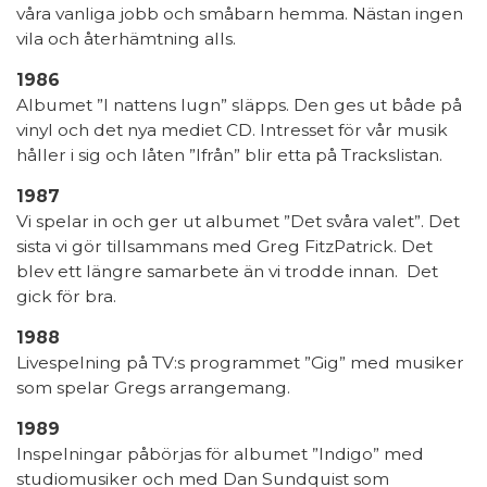
våra vanliga jobb och småbarn hemma. Nästan ingen
vila och återhämtning alls.
1986
Albumet ”I nattens lugn” släpps. Den ges ut både på
vinyl och det nya mediet CD. Intresset för vår musik
håller i sig och låten ”Ifrån” blir etta på Trackslistan.
1987
Vi spelar in och ger ut albumet ”Det svåra valet”. Det
sista vi gör tillsammans med Greg FitzPatrick. Det
blev ett längre samarbete än vi trodde innan. Det
gick för bra.
1988
Livespelning på TV:s programmet ”Gig” med musiker
som spelar Gregs arrangemang.
1989
Inspelningar påbörjas för albumet ”Indigo” med
studiomusiker och med Dan Sundquist som