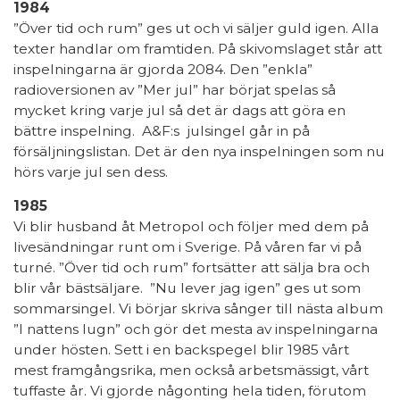
1984
”Över tid och rum” ges ut och vi säljer guld igen. Alla
texter handlar om framtiden. På skivomslaget står att
inspelningarna är gjorda 2084. Den ”enkla”
radioversionen av ”Mer jul” har börjat spelas så
mycket kring varje jul så det är dags att göra en
bättre inspelning. A&F:s julsingel går in på
försäljningslistan. Det är den nya inspelningen som nu
hörs varje jul sen dess.
1985
Vi blir husband åt Metropol och följer med dem på
livesändningar runt om i Sverige. På våren far vi på
turné. ”Över tid och rum” fortsätter att sälja bra och
blir vår bästsäljare. ”Nu lever jag igen” ges ut som
sommarsingel. Vi börjar skriva sånger till nästa album
”I nattens lugn” och gör det mesta av inspelningarna
under hösten. Sett i en backspegel blir 1985 vårt
mest framgångsrika, men också arbetsmässigt, vårt
tuffaste år. Vi gjorde någonting hela tiden, förutom