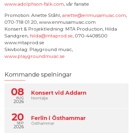
www.adolphson-falk.com
, vår fansite
Promotion: Anette Ståhl,
anette@enmusamusic.com
,
070-718 01 20, www.enmusamusic.com
Konsert & Projektledning: MTA Production, Hilda
Sandgren,
hilda@mtaprod.se
, 070-4408500
www.mtaprod.se
Skivbolag: Playground music,
www.playgroundmusic.se
Kommande spelningar
08
Konsert vid Addarn
AUG
Norrtälje
2026
20
Ferlin i Östhammar
SEP
Östhammar
2026