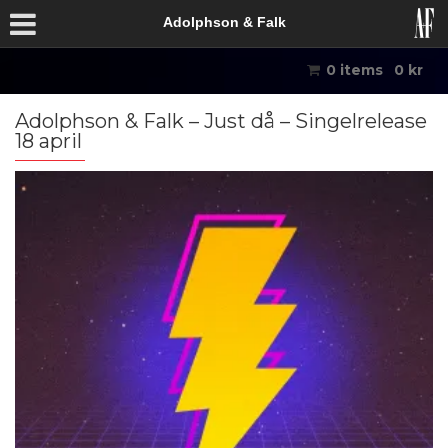
Adolphson & Falk
0 items
0
kr
Adolphson & Falk – Just då – Singelrelease
18 april