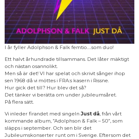
I år fyller Adolphson & Falk femtio….som duo!
Ett halvt århundrade tillsammans. Det låter mäktigt
och nästan osannolikt.
Men så är det! VI har spelat och skrivit sånger ihop
sen 1968 då vi möttes i FRA:s kasern i Rissne.
Hur gick det till? Hur blev det så?
Det tänker vi berätta om under jubileumsåret.
På flera sätt.
Vi inleder firandet med singeln
Just då
, från vårt
kommande album, ”Adolphson & Falk – 50”, som
släpps i september. Och sen blir det
Jubileumskonserter runt om i Sverige. Eftersom det