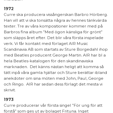
1972
Curre ska producera vissångerskan Barbro Hörberg.
Han vill att vi ska tonsätta några av hennes tänkvärda
texter. Tre av våra kompositioner kommer med på
Barbros fina album ”Med ögon känsliga för grönt”
som släpps året efter. Det blir våra första inspelade
verk. Vi får kontakt med förlaget AIR Music
Scandinavia AB som startats av Sture Borgedahl ihop
med Beatles producent George Martin. AIR har bl a
hela Beatles-katalogen för den skandinaviska
marknaden. Det känns nästan heligt att komma så
tätt inpå våra gamla hjältar och Sture berättar ibland
anekdoter om sina möten med John, Paul, George
och Ringo. AIR har sedan dess förlagt det mesta vi
skrivit.
1973
Curre producerar vår första singel ”För ung för att
förstå” som ges ut av bolaget Frituna. Inget