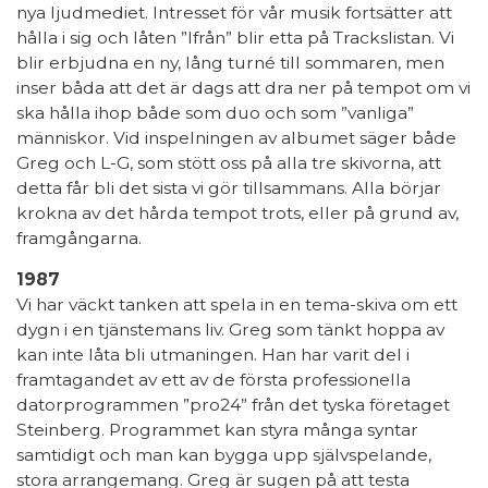
nya ljudmediet. Intresset för vår musik fortsätter att
hålla i sig och låten ”Ifrån” blir etta på Trackslistan. Vi
blir erbjudna en ny, lång turné till sommaren, men
inser båda att det är dags att dra ner på tempot om vi
ska hålla ihop både som duo och som ”vanliga”
människor. Vid inspelningen av albumet säger både
Greg och L-G, som stött oss på alla tre skivorna, att
detta får bli det sista vi gör tillsammans. Alla börjar
krokna av det hårda tempot trots, eller på grund av,
framgångarna.
1987
Vi har väckt tanken att spela in en tema-skiva om ett
dygn i en tjänstemans liv. Greg som tänkt hoppa av
kan inte låta bli utmaningen. Han har varit del i
framtagandet av ett av de första professionella
datorprogrammen ”pro24” från det tyska företaget
Steinberg. Programmet kan styra många syntar
samtidigt och man kan bygga upp självspelande,
stora arrangemang. Greg är sugen på att testa