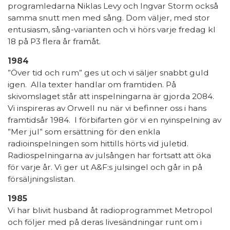
programledarna Niklas Levy och Ingvar Storm också
samma snutt men med sång. Dom väljer, med stor
entusiasm, sång-varianten och vi hörs varje fredag kl
18 på P3 flera år framåt.
1984
”Över tid och rum” ges ut och vi säljer snabbt guld
igen. Alla texter handlar om framtiden. På
skivomslaget står att inspelningarna är gjorda 2084.
Vi inspireras av Orwell nu när vi befinner oss i hans
framtidsår 1984. I förbifarten gör vi en nyinspelning av
”Mer jul” som ersättning för den enkla
radioinspelningen som hittills hörts vid juletid.
Radiospelningarna av julsången har fortsatt att öka
för varje år. Vi ger ut A&F:s julsingel och går in på
försäljningslistan.
1985
Vi har blivit husband åt radioprogrammet Metropol
och följer med på deras livesändningar runt om i