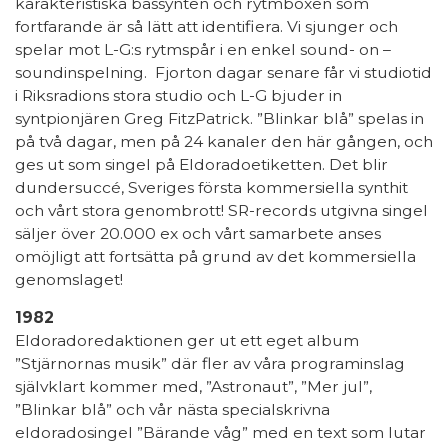
karakteristiska bassynten och rytmboxen som
fortfarande är så lätt att identifiera. Vi sjunger och
spelar mot L-G:s rytmspår i en enkel sound- on –
soundinspelning. Fjorton dagar senare får vi studiotid
i Riksradions stora studio och L-G bjuder in
syntpionjären Greg FitzPatrick. ”Blinkar blå” spelas in
på två dagar, men på 24 kanaler den här gången, och
ges ut som singel på Eldoradoetiketten. Det blir
dundersuccé, Sveriges första kommersiella synthit
och vårt stora genombrott! SR-records utgivna singel
säljer över 20.000 ex och vårt samarbete anses
omöjligt att fortsätta på grund av det kommersiella
genomslaget!
1982
Eldoradoredaktionen ger ut ett eget album
”Stjärnornas musik” där fler av våra programinslag
självklart kommer med, ”Astronaut”, ”Mer jul”,
”Blinkar blå” och vår nästa specialskrivna
eldoradosingel ”Bärande våg” med en text som lutar