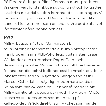
På Electra är Ingela ’Pling’ Forsman musikproducent.
Vi skriver vårt första riktiga skivkontrakt och fortsätter
att skriva material till den kommande inspelningen. Vi
får höra på nyheterna att Barbro Hörberg avlidit i
cancer. Det kommer som en chock. Vi trodde att livet
låg framför både henne och oss.
1977
ABBA-basisten Rutger Gunnarsson blir
musikarrangör för vårt första album Nattexpressen.
Han bjuder in sina ABBA-kollegor, gitarristen Lasse
Wellander och trummisen Roger Palm och
dessutom pianisten Wojciech Ernest till Electras egen
8-kanalsstudio och vi befinner oss i himmelriket, det vi
längtat efter sedan Eksjötiden. Sången spelas in i
Marcus Österdahls betydligt modernare studio i
Solna som har 24-kanaler. Den var så modern att
ABBA samtidigt jobbade där med The Album. Vi såg
skisserna till deras kommande omslag på
kaffebordet. Vi fick direktinsyn! Mycket spännande!