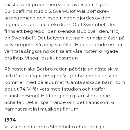
mästerverk precis men vi njöt av inspelningen i
Europafilms studio 3. Sven-Olof Walldoff skrev
arrangemang och inspelningen gjordes av den
legendariske studioteknikern Olof Swembel. Det
finns ett begrepp i den svenska studiovärlden, ”Höj
en Swembel”. Det betyder att man i princip blåser på
volymregeln. Så petig var Olof. Han berömde oss för
vårt täta sångsound och sa att våra röster klingade
bra ihop. Vi sög i oss kungsorden.
På hösten ska Barbro redan påbörja sin nästa skiva
och Curre frågar oss igen. Vi gör två melodier som
kommer med på albumet ”Gamla älskade barn” som
ges ut 74. Vi får vara med i studion och träffar
pianisten Bengt Hallberg och gitarristen Janne
Schaffer. Det är spännande och det känns som vi
hamnat rakt in i musikens finrum.
1974
Vi söker båda jobb i Stockholm efter färdiga