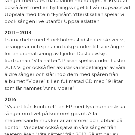
sånger med Oles matchande monologer. Vi kryddar
också året med en hyllningssingel till vår uppväxtstad
Uppsala med titeln ”Fyrisån”. Ytterst sällan spelar vi
dock sången live utanför Uppsalaslätten.
2011 – 2013
I samarbete med Stockholms stadsteater skriver vi,
arrangerar och spelar in bakgrunder till sex sånger
för en dramatisering av Fjodor Dostojevskijs
kortroman ”Vita nätter”. Pjäsen spelas under hösten
2012. Vi gör också fler akustiska inspelningar av våra
äldre sånger och slår ihop dem med spåren från
albumet ”Vidare” till en fullmatad CD med 19 låtar
som får namnet ”Ännu vidare”.
2014
”Vykort från kontoret”, en EP med fyra humoristiska
sånger om livet på kontoret ges ut. Alla
medverkande musiker är amatörer och jobbar på
kontor. Vi spelar också själva in våra sånger från
teaterpjäsen ”Vita nätter” från 2012. På ett par av