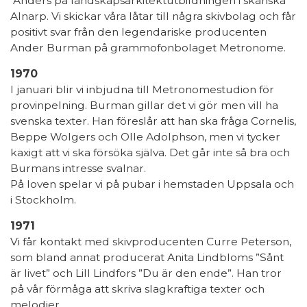
Anders på landskapsarkitektutbildningen i skånska
Alnarp. Vi skickar våra låtar till några skivbolag och får
positivt svar från den legendariske producenten
Ander Burman på grammofonbolaget Metronome.
1970
I januari blir vi inbjudna till Metronomestudion för
provinpelning. Burman gillar det vi gör men vill ha
svenska texter. Han föreslår att han ska fråga Cornelis,
Beppe Wolgers och Olle Adolphson, men vi tycker
kaxigt att vi ska försöka själva. Det går inte så bra och
Burmans intresse svalnar.
På loven spelar vi på pubar i hemstaden Uppsala och
i Stockholm.
1971
Vi får kontakt med skivproducenten Curre Peterson,
som bland annat producerat Anita Lindbloms ”Sånt
är livet” och Lill Lindfors ”Du är den ende”. Han tror
på vår förmåga att skriva slagkraftiga texter och
melodier.