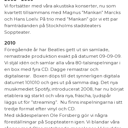
Vi fortsätter med våra akustiska konserter, nu som
kvartett tillsammans med Magnus ”Mankan” Marcks
och Hans Loelv. På trio med ”Mankan” gör vi ett par
framträdanden på Stockholms stadsteaters
Soppteater.
2010
Föregående år har Beatles gett ut sin samlade,
remastrade produktion exakt på datumet 09-09-09.
Vi stjäl idén och samlar alla våra 80-talsinspelningar i
en box med fyra CD. Dagge remastrar och
digitaliserar. Boxen döps till det synnerligen digitala
datumet 101010 och ges ut på samma dag. Det nya
musikmediet Spotify, introducerat 2008, har nu börjat
etablera sig starkt och våra nya, fräscha, ljudspår
läggs ut för ”streaming”. Nu finns inspelningarna i sitt
tredje format efter vinyl och CD.
Med skådespelaren Ole Forsberg gör vi några
föreställningar på Soppteatern igen. Vi blandar våra