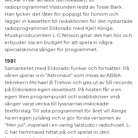
radioprogrammet Visstunden ledd av Tosse Bark.
Han tycker det låter för poppigt för honom och
lägger in kassetten till redaktionen för det nystartade
radioprogrammet Eldorado med Kjell Alinge.
Musikproducenten L-G Nilsson gillar det han hör och
erbjuder oss en budget för att spela in några
specialskrivna sånger för programmet.
1981
Samarbetet med Eldorado funkar och fortsätter. På
våren spelar vi in ”Astronaut” som mixas av ABBA-
teknikern Michael B Tretow och ges ut av SR records
på Eldorados egen skivetikett. På hösten får vi en
egen liten programpunkt och snabbskriver små
sånger varje vecka till lyssnarnas inskickade
textförslag. Till sista programmet för året vill Alinge
ha en egen julsång och vi gör första versionen av
”Mer jul”, inspelad i en vanlig talstudio i radiohuset. L-
G har hemmavid hittat på, och spelat in, den