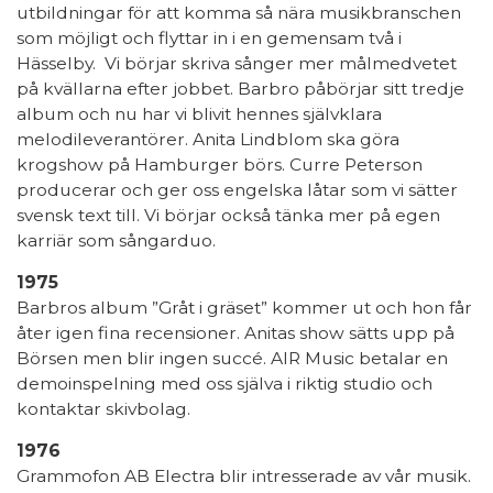
utbildningar för att komma så nära musikbranschen
som möjligt och flyttar in i en gemensam två i
Hässelby. Vi börjar skriva sånger mer målmedvetet
på kvällarna efter jobbet. Barbro påbörjar sitt tredje
album och nu har vi blivit hennes självklara
melodileverantörer. Anita Lindblom ska göra
krogshow på Hamburger börs. Curre Peterson
producerar och ger oss engelska låtar som vi sätter
svensk text till. Vi börjar också tänka mer på egen
karriär som sångarduo.
1975
Barbros album ”Gråt i gräset” kommer ut och hon får
åter igen fina recensioner. Anitas show sätts upp på
Börsen men blir ingen succé. AIR Music betalar en
demoinspelning med oss själva i riktig studio och
kontaktar skivbolag.
1976
Grammofon AB Electra blir intresserade av vår musik.