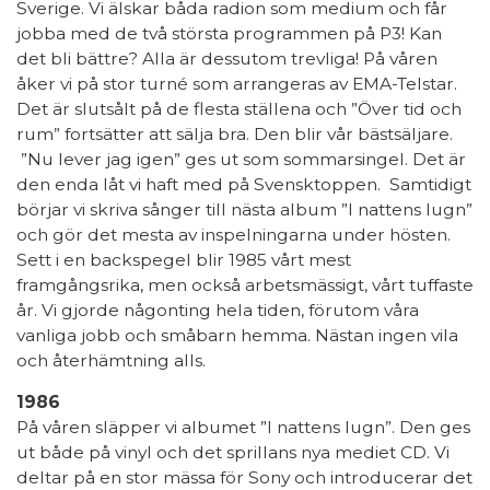
Sverige. Vi älskar båda radion som medium och får
jobba med de två största programmen på P3! Kan
det bli bättre? Alla är dessutom trevliga! På våren
åker vi på stor turné som arrangeras av EMA-Telstar.
Det är slutsålt på de flesta ställena och ”Över tid och
rum” fortsätter att sälja bra. Den blir vår bästsäljare.
”Nu lever jag igen” ges ut som sommarsingel. Det är
den enda låt vi haft med på Svensktoppen. Samtidigt
börjar vi skriva sånger till nästa album ”I nattens lugn”
och gör det mesta av inspelningarna under hösten.
Sett i en backspegel blir 1985 vårt mest
framgångsrika, men också arbetsmässigt, vårt tuffaste
år. Vi gjorde någonting hela tiden, förutom våra
vanliga jobb och småbarn hemma. Nästan ingen vila
och återhämtning alls.
1986
På våren släpper vi albumet ”I nattens lugn”. Den ges
ut både på vinyl och det sprillans nya mediet CD. Vi
deltar på en stor mässa för Sony och introducerar det