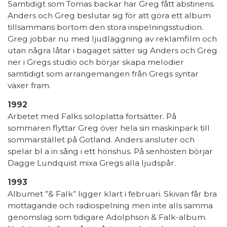
Samtidigt som Tomas backar har Greg fått abstinens.
Anders och Greg beslutar sig för att göra ett album
tillsammans bortom den stora inspelningsstudion.
Greg jobbar nu med ljudläggning av reklamfilm och
utan några låtar i bagaget sätter sig Anders och Greg
ner i Gregs studio och börjar skapa melodier
samtidigt som arrangemangen från Gregs syntar
växer fram.
1992
Arbetet med Falks soloplatta fortsätter. På
sommaren flyttar Greg över hela sin maskinpark till
sommarstället på Gotland. Anders ansluter och
spelar bl a in sång i ett hönshus. På senhösten börjar
Dagge Lundquist mixa Gregs alla ljudspår.
1993
Albumet ”& Falk” ligger klart i februari. Skivan får bra
mottagande och radiospelning men inte alls samma
genomslag som tidigare Adolphson & Falk-album.