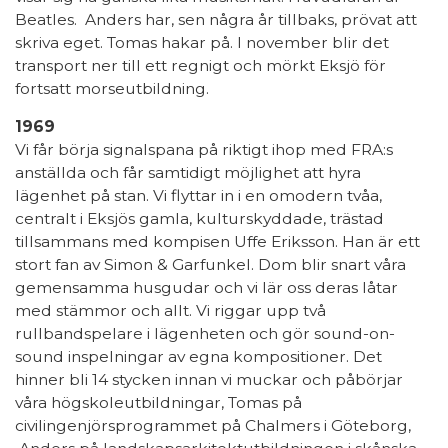
Beatles. Anders har, sen några år tillbaks, prövat att
skriva eget. Tomas hakar på. I november blir det
transport ner till ett regnigt och mörkt Eksjö för
fortsatt morseutbildning.
1969
Vi får börja signalspana på riktigt ihop med FRA:s
anställda och får samtidigt möjlighet att hyra
lägenhet på stan. Vi flyttar in i en omodern tvåa,
centralt i Eksjös gamla, kulturskyddade, trästad
tillsammans med kompisen Uffe Eriksson. Han är ett
stort fan av Simon & Garfunkel. Dom blir snart våra
gemensamma husgudar och vi lär oss deras låtar
med stämmor och allt. Vi riggar upp två
rullbandspelare i lägenheten och gör sound-on-
sound inspelningar av egna kompositioner. Det
hinner bli 14 stycken innan vi muckar och påbörjar
våra högskoleutbildningar, Tomas på
civilingenjörsprogrammet på Chalmers i Göteborg,