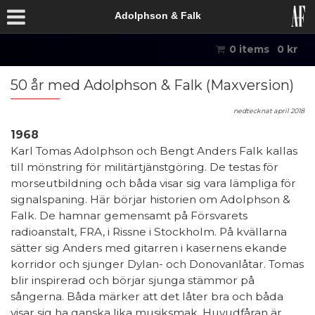
Adolphson & Falk
0 items
0
kr
50 år med Adolphson & Falk (Maxversion)
nedtecknat april 2018
1968
Karl Tomas Adolphson och Bengt Anders Falk kallas
till mönstring för militärtjänstgöring. De testas för
morseutbildning och båda visar sig vara lämpliga för
signalspaning. Här börjar historien om Adolphson &
Falk. De hamnar gemensamt på Försvarets
radioanstalt, FRA, i Rissne i Stockholm. På kvällarna
sätter sig Anders med gitarren i kasernens ekande
korridor och sjunger Dylan- och Donovanlåtar. Tomas
blir inspirerad och börjar sjunga stämmor på
sångerna. Båda märker att det låter bra och båda
visar sig ha ganska lika musiksmak. Huvudfåran är