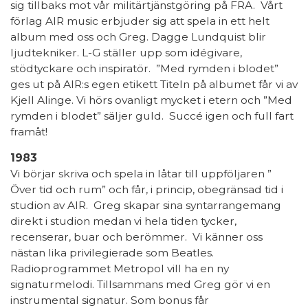
sig tillbaks mot vår militärtjänstgöring på FRA. Vårt
förlag AIR music erbjuder sig att spela in ett helt
album med oss och Greg. Dagge Lundquist blir
ljudtekniker. L-G ställer upp som idégivare,
stödtyckare och inspiratör. ”Med rymden i blodet”
ges ut på AIR:s egen etikett Titeln på albumet får vi av
Kjell Alinge. Vi hörs ovanligt mycket i etern och ”Med
rymden i blodet” säljer guld. Succé igen och full fart
framåt!
1983
Vi börjar skriva och spela in låtar till uppföljaren ”
Över tid och rum” och får, i princip, obegränsad tid i
studion av AIR. Greg skapar sina syntarrangemang
direkt i studion medan vi hela tiden tycker,
recenserar, buar och berömmer. Vi känner oss
nästan lika privilegierade som Beatles.
Radioprogrammet Metropol vill ha en ny
signaturmelodi. Tillsammans med Greg gör vi en
instrumental signatur. Som bonus får