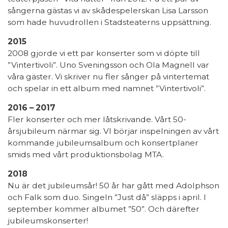
sångerna gästas vi av skådespelerskan Lisa Larsson
som hade huvudrollen i Stadsteaterns uppsättning.
2015
2008 gjorde vi ett par konserter som vi döpte till
”Vintertivoli”. Uno Sveningsson och Ola Magnell var
våra gäster. Vi skriver nu fler sånger på vintertemat
och spelar in ett album med namnet ”Vintertivoli”.
2016 – 2017
Fler konserter och mer låtskrivande. Vårt 50-
årsjubileum närmar sig. VI börjar inspelningen av vårt
kommande jubileumsalbum och konsertplaner
smids med vårt produktionsbolag MTA.
2018
Nu är det jubileumsår! 50 år har gått med Adolphson
och Falk som duo. Singeln ”Just då” släpps i april. I
september kommer albumet ”50”. Och därefter
jubileumskonserter!