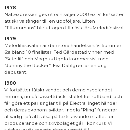
1978
Nattexpressen ges ut och säljer 2000 ex. Vi fortsätter
att skriva sånger till en uppföljare. Låten
”Tillsammans” blir uttagen till nästa års Melodifestival.
1979
Melodifestivalen är den stora händelsen. Vi kommer
6:a bland 10 finalister. Ted Gärdestad vinner med
”Satellit” och Magnus Uggla kommer sist med
”Johnny the Rocker”. Eva Dahlgren är en ung
debutant.
1980
Vi fortsätter låtskrivandet och demoinspelandet
hemma, nu på kassettdäck i stället för rullband, och
får göra ett par singlar till på Electra. Inget händer
och deras ekonomi sviktar. Ingela ”Pling” funderar
allvarligt på att satsa på textskrivande i stället för
producerande och skivbolaget går i konkurs. Vi
skickar in vår senaste demokassett till