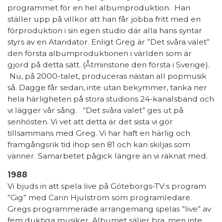
programmet för en hel albumproduktion. Han
ställer upp på villkor att han får jobba fritt med en
förproduktion i sin egen studio där alla hans syntar
styrs av en Ataridator. Enligt Greg är ”Det svåra valet”
den första albumproduktionen i världen som är
gjord på detta sätt. (Åtminstone den första i Sverige).
Nu, på 2000-talet, produceras nästan all popmusik
så. Dagge får sedan, inte utan bekymmer, tanka ner
hela härligheten på stora studions 24-kanalsband och
vi lägger vår sång. ”Det svåra valet” ges ut på
senhösten. Vi vet att detta är det sista vi gör
tillsammans med Greg. Vi har haft en härlig och
framgångsrik tid ihop sen 81 och kan skiljas som
vänner. Samarbetet pågick längre än vi räknat med.
1988
Vi bjuds in att spela live på Göteborgs-TV:s program
”Gig” med Carin Hjulström som programledare.
Gregs programmerade arrangemang spelas ”live” av
fem duktiga musiker. Albumet säljer bra, men inte