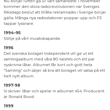
Nu börjar luften gå ur vårt samarbete. I november
kommer den stora radiorevolutionen när Sveriges
Riksdags beslut att tillåta reklamradio i Sverige börjar
gälla. Många nya radiostationer poppar upp och P3
tappar lyssnare.
1994–95
Stiltje på vårt musikskapande.
1996
Det svenska bolaget Independent vill ge ut ett
samlingsalbum med våra 80-talshits och ett par
nyskrivna låtar. Albumet får kort och gott heta
”Samling” och säljer så bra att bolaget vill satsa på ett
helt nytt album.
1997-98
Vi skriver låtar och spelar in albumet 454. Producent
är Ronald Bood.
1999