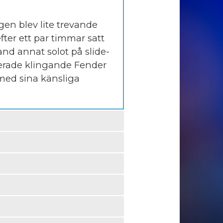
gen blev lite trevande
ter ett par timmar satt
and annat solot på slide-
derade klingande Fender
med sina känsliga