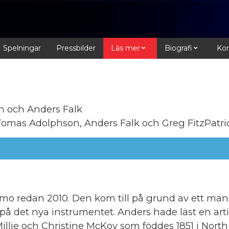
Spelningar
Pressbilder
Läs mer
Biografi
Kon
n och Anders Falk
 Tomas Adolphson, Anders Falk och Greg FitzPatric
o redan 2010. Den kom till på grund av ett mand
på det nya instrumentet. Anders hade läst en art
illie och Christine McKoy som föddes 1851 i North 