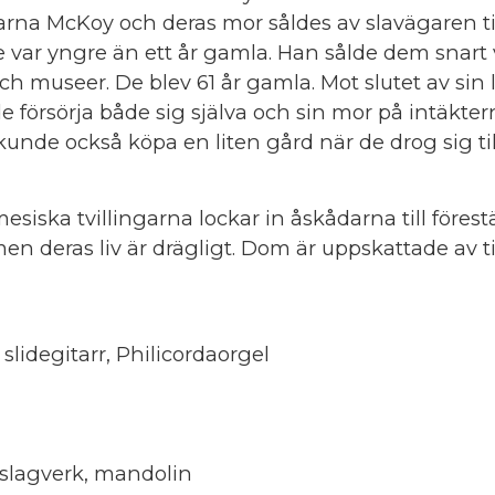
ingarna McKoy och deras mor såldes av slavägaren 
var yngre än ett år gamla. Han sålde dem snart 
ch museer. De blev 61 år gamla. Mot slutet av sin
 försörja både sig själva och sin mor på intäkter
de också köpa en liten gård när de drog sig tillb
ka tvillingarna lockar in åskådarna till förest
 deras liv är drägligt. Dom är uppskattade av tiv
 slidegitarr, Philicordaorgel
slagverk, mandolin