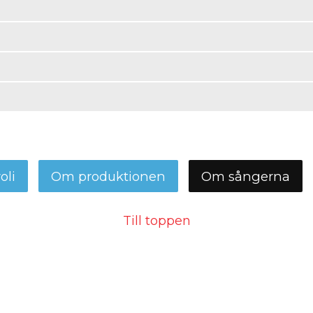
oli
Om produktionen
Om sångerna
Till toppen