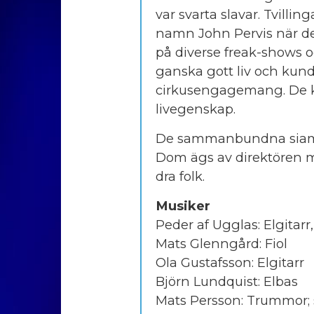
var svarta slavar. Tvill
namn John Pervis när de 
på diverse freak-shows o
ganska gott liv och kunde
cirkusengagemang. De kun
livegenskap.
De sammanbundna siamesis
Dom ägs av direktören men
dra folk.
Musiker
Peder af Ugglas: Elgitarr,
Mats Glenngård: Fiol
Ola Gustafsson: Elgitarr
Björn Lundquist: Elbas
Mats Persson: Trummor; 