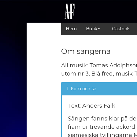
Hem
Butik
Gästbok
Om sångerna
All musik: Tomas Adolphso
utom nr 3, Blå fred, musik
1. Kom och se
Text: Anders Falk
Sången fanns klar på dem
fram ur trevande ackord 
siamesiska tvillingarna M