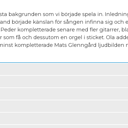
sta bakgrunden som vi började spela in. Inlednin
nd började känslan för sången infinna sig och ef
 Peder kompletterade senare med fler gitarrer, bl
r som få och dessutom en orgel i sticket. Ola ad
e minst kompletterade Mats Glenngård ljudbilden 