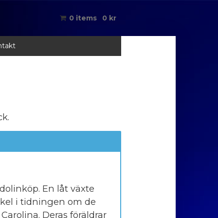
0 items
0
kr
takt
k.
olinköp. En låt växte
ikel i tidningen om de
Carolina. Deras föräldrar