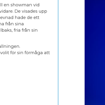
till en showman vid
vidare. De visades upp
 levnad hade de ett
na från sina
aks, fria från sin
ällningen.
olit för sin förmåga att