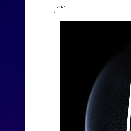
160
kr