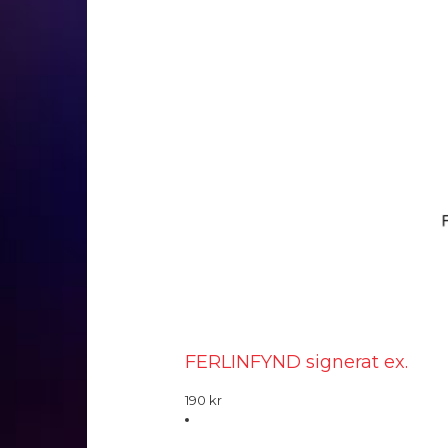
FERLINFYND signerat ex.
190
kr