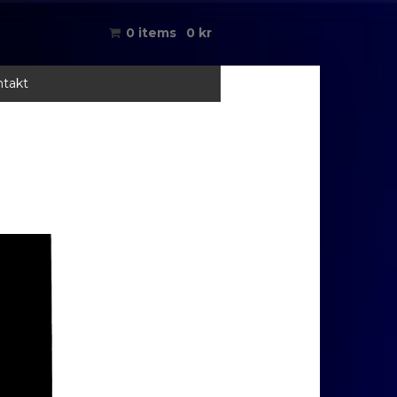
0 items
0
kr
takt