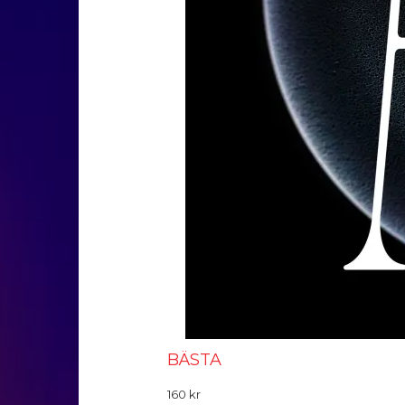
BÄSTA
160
kr