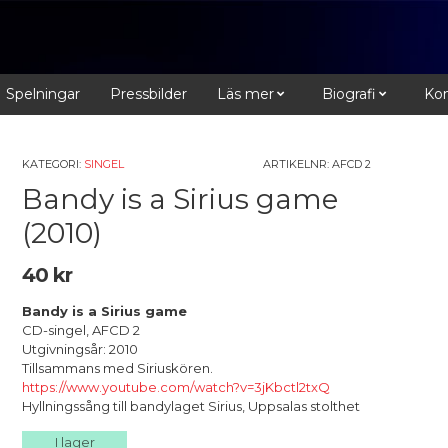
Spelningar
Pressbilder
Läs mer
Biografi
Kon
KATEGORI:
SINGEL
ARTIKELNR:
AFCD 2
Bandy is a Sirius game
(2010)
40
kr
Bandy is a Sirius game
CD-singel, AFCD 2
Utgivningsår: 2010
Tillsammans med Siriuskören.
https://www.youtube.com/watch?v=3jKbctl2txQ
Hyllningssång till bandylaget Sirius, Uppsalas stolthet
I lager