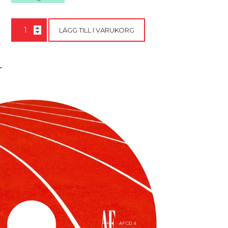
Bandy
LÄGG TILL I VARUKORG
is
a
Sirius
game
r
(2010)
mängd