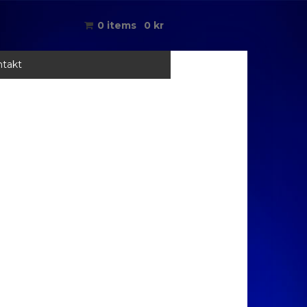
0 items
0
kr
takt