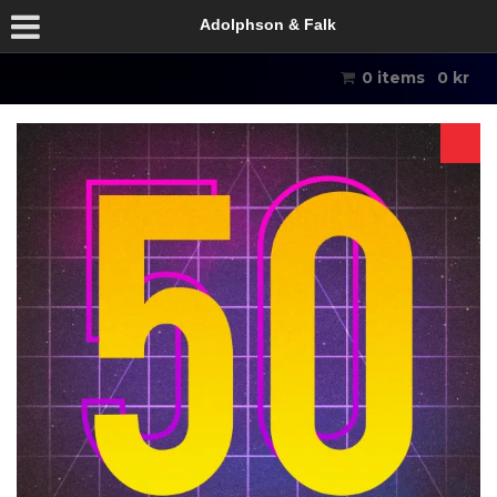
Adolphson & Falk
0 items
0
kr