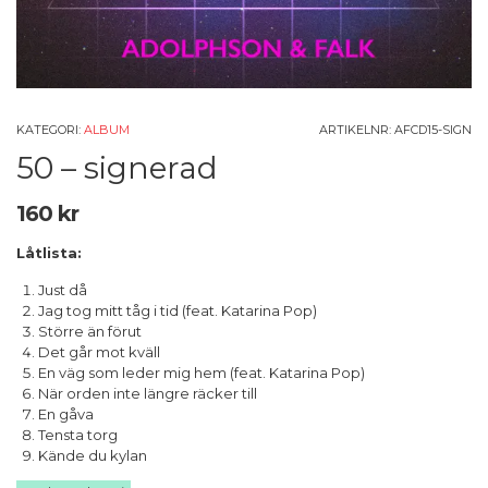
KATEGORI:
ALBUM
ARTIKELNR:
AFCD15-SIGN
50 – signerad
160
kr
Låtlista:
Just då
Jag tog mitt tåg i tid (feat. Katarina Pop)
Större än förut
Det går mot kväll
En väg som leder mig hem (feat. Katarina Pop)
När orden inte längre räcker till
En gåva
Tensta torg
Kände du kylan