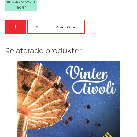
Endast 6 kvar i
lager
50
LÄGG TILL I VARUKORG
-
signerad
mängd
Relaterade produkter