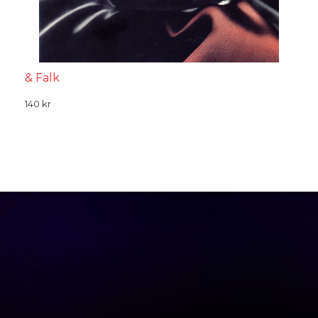
& Falk
140
kr