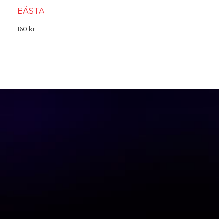
BÄSTA
160
kr