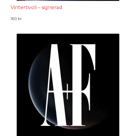
Vintertivoli – signerad
160
kr