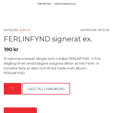
KATEGORI:
ALBUM
ARTIKELNR:
AFCD 30
FERLINFYND signerat ex.
190
kr
12 nykomponerade sånger som vi kallar FERLINFYND. Vi fick
tillgång till ett antal tidigare outgivna dikter av Nils Ferlin. Vi
tonsatte flera av dem och till slut hade vi ett album –
FERLINFYND.
FERLINFYND
LÄGG TILL I VARUKORG
signerat
ex.
mängd