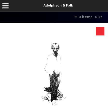
Adolphson & Falk
0 items
0
kr