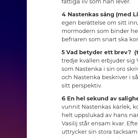
fattiga liv som han lever.
4 Nastenkas sång (med Li
egen berättelse om sitt in
mormodern som binder henne
befriaren som snart ska k
5 Vad betyder ett brev? 
tredje kvällen erbjuder sig 
som Nastenka i sin oro skrivit
och Nastenka beskriver i s
sitt perspektiv.
6 En hel sekund av saligh
vunnit Nastenkas kärlek, 
helt uppslukad av hans närv
Vasilij står ensam kvar. Eft
uttrycker sin stora tacksam