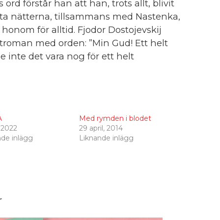
rd förstår han att han, trots allt, blivit
 vita nätterna, tillsammans med Nastenka,
onom för alltid. Fjodor Dostojevskij
rtroman med orden: ”Min Gud! Ett helt
e inte det vara nog för ett helt
A
Med rymden i blodet
 2022
29 april, 2014
nde inlägg
Liknande inlägg
r