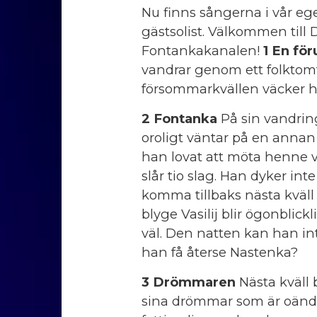
Nu finns sångerna i vår e
gästsolist. Välkommen till D
Fontankakanalen!
1 En för
vandrar genom ett folktomt
försommarkvällen väcker 
2 Fontanka
På sin vandrin
oroligt väntar på en annan 
han lovat att möta henne 
slår tio slag. Han dyker int
komma tillbaks nästa kväll 
blyge Vasilij blir ögonblick
väl. Den natten kan han inte
han få återse Nastenka?
3 Drömmaren
Nästa kväll b
sina drömmar som är oändlig