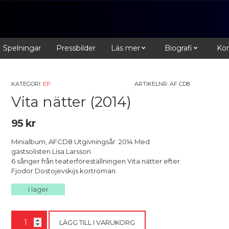
Spelningar
Pressbilder
Läs mer
Biografi
Kon
KATEGORI:
EP
ARTIKELNR:
AF CD8
Vita nätter (2014)
95
kr
Minialbum, AFCD8 Utgivningsår: 2014 Med
gästsolisten Lisa Larsson
6 sånger från teaterföreställningen Vita nätter efter
Fjodor Dostojevskijs kortroman.
I lager
Vita
LÄGG TILL I VARUKORG
nätter