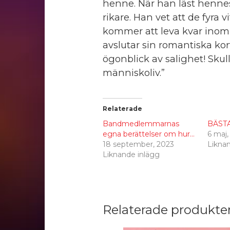
henne. När han läst hennes o
rikare. Han vet att de fyra
kommer att leva kvar inom h
avslutar sin romantiska ko
ögonblick av salighet! Skull
människoliv.”
Relaterade
Bandmedlemmarnas
BÄST
egna berättelser om hur…
6 maj,
18 september, 2023
Likna
Liknande inlägg
Relaterade produkte