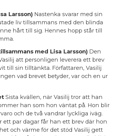
sa Larsson)
Nastenka svarar med sin
rutade liv tillsammans med den blinda
 hårt till sig. Hennes hopp står till
omma.
(tillsammans med Lisa Larsson)
Den
Vasilij att personligen leverera ett brev
 till sin tilltänkta. Författaren, Vasilij
ången vad brevet betyder, var och en ur
et
Sista kvällen, när Vasilij tror att han
kommer han som hon väntat på. Hon blir
aro och de två vandrar lyckliga iväg.
er ett par dagar får han ett brev där hon
het och värme för det stöd Vasilij gett