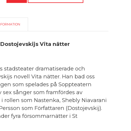
(2014)
mängd
NFORMATION
Dostojevskijs Vita nätter
s stadsteater dramatiserade och
skijs novell Vita nätter. Han bad oss
ningen som spelades på Soppteatern
ev sex sånger som framfördes av
 i rollen som Nastenka, Shebly Niavarani
Persson som Författaren (Dostojevskij).
der fyra försommarnätter i St