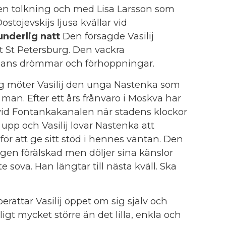
gen tolkning och med Lisa Larsson som
ostojevskijs ljusa kvällar vid
underlig natt
Den försagde Vasilij
 St Petersburg. Den vackra
hans drömmar och förhoppningar.
g möter Vasilij den unga Nastenka som
man. Efter ett års frånvaro i Moskva har
vid Fontankakanalen när stadens klockor
e upp och Vasilij lovar Nastenka att
för att ge sitt stöd i hennes väntan. Den
ligen förälskad men döljer sina känslor
 sova. Han längtar till nästa kväll. Ska
erättar Vasilij öppet om sig själv och
t mycket större än det lilla, enkla och