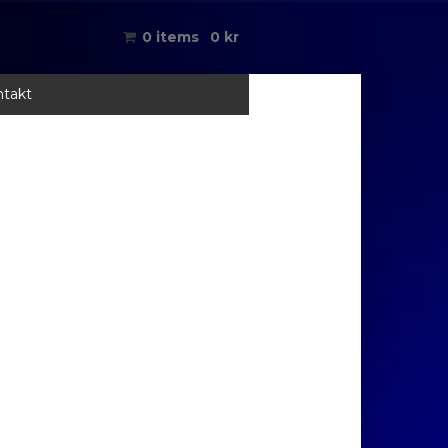
0 items
0
kr
takt