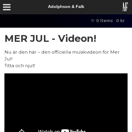
Adolphson & Falk
0 items
0
kr
MER JUL - Videon!
Nu är den här – den officiella musikvideon för Mer
Jul!
Titta och njut!