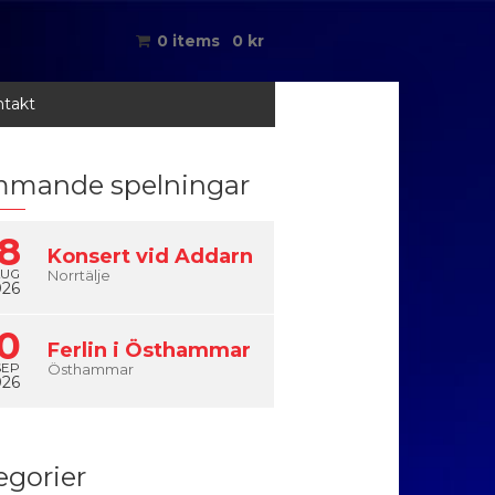
0 items
0
kr
takt
mande spelningar
8
Konsert vid Addarn
AUG
Norrtälje
026
0
Ferlin i Östhammar
SEP
Östhammar
026
egorier