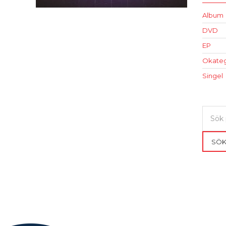
Album
DVD
EP
Okateg
Singel
Sök
efter:
SÖ