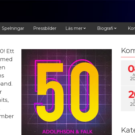
Spelningar
Pressbilder
Läs mer
Biografi
Kon
Kom
0! Ett
s med
0
en
ns
2
band.
2
r
its,
2
t
ember
Kat