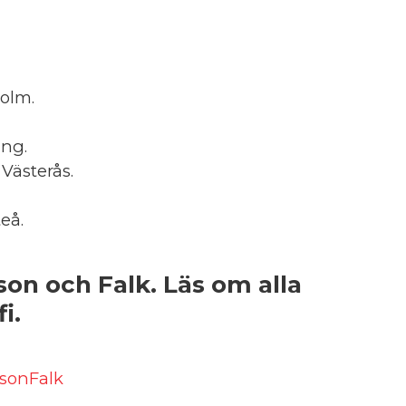
holm.
ing.
 Västerås.
eå.
on och Falk. Läs om alla
i.
sonFalk