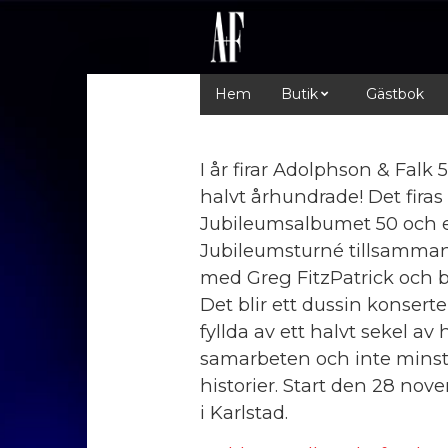
Hem
Butik
Gästbok
I år firar Adolphson & Falk 5
halvt århundrade! Det fira
Jubileumsalbumet 50 och 
Jubileumsturné tillsamma
med Greg FitzPatrick och 
Det blir ett dussin konserte
fyllda av ett halvt sekel av h
samarbeten och inte mins
historier. Start den 28 nov
i Karlstad.