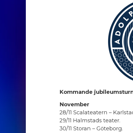
Kommande jubileumsturné
November
28/11 Scalateatern – Karlsta
29/11 Halmstads teater.
30/11 Storan – Göteborg.