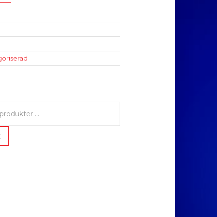
oriserad
K