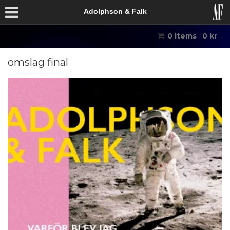
Adolphson & Falk
0 items
0
kr
omslag final