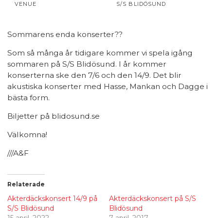
VENUE
S/S BLIDÖSUND
Sommarens enda konserter??
Som så många år tidigare kommer vi spela igång
sommaren på S/S Blidösund. I år kommer
konserterna ske den 7/6 och den 14/9. Det blir
akustiska konserter med Hasse, Mankan och Dagge i
bästa form.
Biljetter på blidosund.se
Välkomna!
///A&F
Relaterade
Akterdäckskonsert 14/9 på
Akterdäckskonsert på S/S
S/S Blidösund
Blidösund
15 april, 2022
7 april, 2017