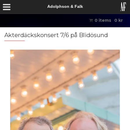
Adolphson & Falk
0 items
0
kr
Akterdäckskonsert 7/6 på Blidösund