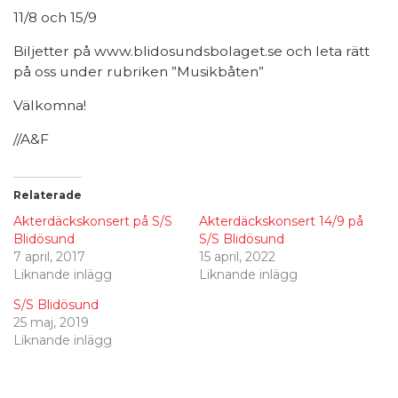
11/8 och 15/9
Biljetter på www.blidosundsbolaget.se och leta rätt
på oss under rubriken ”Musikbåten”
Välkomna!
//A&F
Relaterade
Akterdäckskonsert på S/S
Akterdäckskonsert 14/9 på
Blidösund
S/S Blidösund
7 april, 2017
15 april, 2022
Liknande inlägg
Liknande inlägg
S/S Blidösund
25 maj, 2019
Liknande inlägg