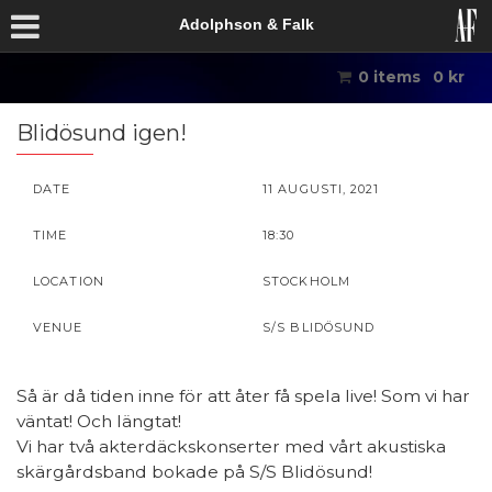
Adolphson & Falk
0 items
0
kr
Blidösund igen!
DATE
11 AUGUSTI, 2021
TIME
18:30
LOCATION
STOCKHOLM
VENUE
S/S BLIDÖSUND
Så är då tiden inne för att åter få spela live! Som vi har
väntat! Och längtat!
Vi har två akterdäckskonserter med vårt akustiska
skärgårdsband bokade på S/S Blidösund!