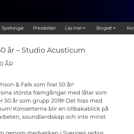
Spelningar
Pressbilder
Läs mer
Biografi
Kon
0 år – Studio Acusticum
0 ÅR
on & Falk som firar 50 år!
 sina största framgångar med låtar som
ler 50 år som grupp 2018! Det firas med
um! Konserterna blir en tillbakablick på
amarbeten, soundlandskap och inte minst
m genom medverkan i Sveriges radios