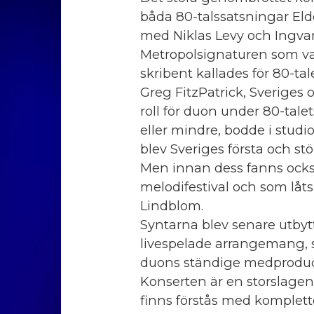
båda 80-talssatsningar Eld
med Niklas Levy och Ingva
Metropolsignaturen som va
skribent kallades för 80-ta
Greg FitzPatrick, Sveriges
roll för duon under 80-tale
eller mindre, bodde i stu
blev Sveriges första och stö
Men innan dess fanns ocks
melodifestival och som låts
Lindblom.
Syntarna blev senare utbyt
livespelade arrangemang, 
duons ständige medproduc
Konserten är en storslagen 
finns förstås med komplet