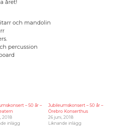
a året!
itarr och mandolin
rr
rs.
ch percussion
yboard
umskonsert – 50 år –
Jubileumskonsert – 50 år –
eatern
Örebro Konserthus
i, 2018
26 juni, 2018
nde inlägg
Liknande inlägg