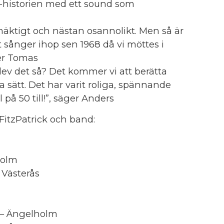
-historien med ett sound som
r mäktigt och nästan osannolikt. Men så är
it sånger ihop sen 1968 då vi möttes i
ger Tomas
blev det så? Det kommer vi att berätta
a sätt. Det har varit roliga, spännande
 på 50 till!”, säger Anders
itzPatrick och band:
holm
 Västerås
1 – Ängelholm