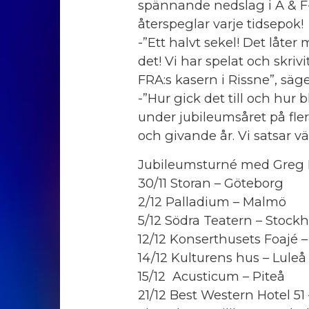
spännande nedslag i A & F
återspeglar varje tidsepok!
-”Ett halvt sekel! Det låte
det! Vi har spelat och skriv
FRA:s kasern i Rissne”, sä
-”Hur gick det till och hur 
under jubileumsåret på fler
och givande år. Vi satsar väl
Jubileumsturné med Greg F
30/11 Storan – Göteborg
2/12 Palladium – Malmö
5/12 Södra Teatern – Stock
12/12 Konserthusets Foajé –
14/12 Kulturens hus – Luleå
15/12 Acusticum – Piteå
21/12 Best Western Hotel 5