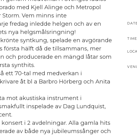
orado med Kjell Alinge och Metropol
r Storm. Vem minns inte
rje fredag inledde helgen och av en
DAT
lets nya helgsmålsringning!
TIME
 okrönte syntkung, spelade en avgörande
ts första hälft då de tillsammans, mer
LOC
dion och producerade en mängd låtar som
rsta synthits.
VEN
å ett 70-tal med medverkan i
krivare åt bl a Barbro Hörberg och Anita
ta mot akustiska instrument i
smakfullt inspelade av Dag Lundquist,
ent.
konsert i 2 avdelningar. Alla gamla hits
terade av både nya jubileumssånger och