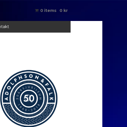
0 items
0
kr
takt