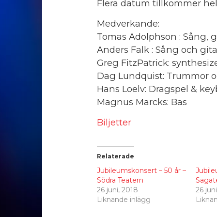
Flera datum tillkommer hel
Medverkande:
Tomas Adolphson : Sång, g
Anders Falk : Sång och gita
Greg FitzPatrick: synthesize
Dag Lundquist: Trummor o
Hans Loelv: Dragspel & ke
Magnus Marcks: Bas
Biljetter
Relaterade
Jubileumskonsert – 50 år –
Jubile
Södra Teatern
Sagat
26 juni, 2018
26 jun
Liknande inlägg
Likna