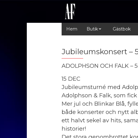
Hem
Butik
Gästbok
Jubileumskonsert – 5
ADOLPHSON OCH FALK – 5
15 DEC
Jubileumsturné med Adolphs
Adolphson & Falk, som fick
Mer jul och Blinkar Blå, fyl
både konserter och nytt alb
ett halvt sekel av hits, s
historier!
Det stora genombrottet ko