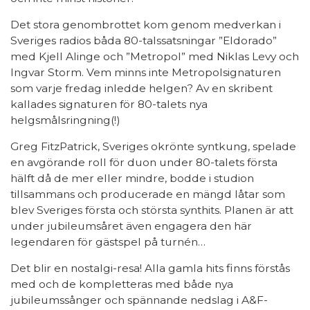
Det stora genombrottet kom genom medverkan i
Sveriges radios båda 80-talssatsningar ”Eldorado”
med Kjell Alinge och ”Metropol” med Niklas Levy och
Ingvar Storm. Vem minns inte Metropolsignaturen
som varje fredag inledde helgen? Av en skribent
kallades signaturen för 80-talets nya
helgsmålsringning(!)
Greg FitzPatrick, Sveriges okrönte syntkung, spelade
en avgörande roll för duon under 80-talets första
hälft då de mer eller mindre, bodde i studion
tillsammans och producerade en mängd låtar som
blev Sveriges första och största synthits. Planen är att
under jubileumsåret även engagera den här
legendaren för gästspel på turnén…
Det blir en nostalgi-resa! Alla gamla hits finns förstås
med och de kompletteras med både nya
jubileumssånger och spännande nedslag i A&F-