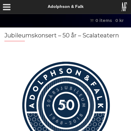
Adolphson & Falk
0 items
0
kr
Jubileumskonsert – 50 år – Scalateatern