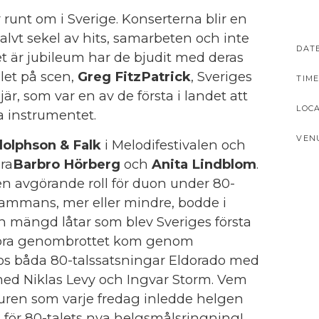
 runt om i Sverige. Konserterna blir en
halvt sekel av hits, samarbeten och inte
DAT
et är jubileum har de bjudit med deras
let på scen,
Greg FitzPatrick
, Sveriges
TIME
r, som var en av de första i landet att
LOC
a instrumentet.
VEN
olphson & Falk
i Melodifestivalen och
ra
Barbro Hörberg
och
Anita Lindblom
.
n avgörande roll för duon under 80-
llsammans, mer eller mindre, bodde i
 mängd låtar som blev Sveriges första
 stora genombrottet kom genom
os båda 80-talssatsningar Eldorado med
med Niklas Levy och Ingvar Storm. Vem
uren som varje fredag inledde helgen
 för 80-talets nya helgsmålsringning!