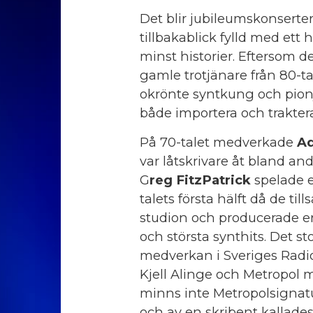
Det blir jubileumskonserter
tillbakablick fylld med ett 
minst historier. Eftersom d
gamle trotjänare från 80-ta
okrönte syntkung och pionjä
både importera och trakter
På 70-talet medverkade
Ad
var låtskrivare åt bland and
G
reg FitzPatrick
spelade e
talets första hälft då de ti
studion och producerade en
och största synthits. Det
medverkan i Sveriges Radi
Kjell Alinge och Metropol 
minns inte Metropolsignat
och av en skribent kallades