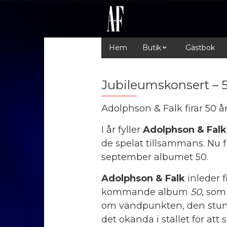
Hem
Butik
Gästbok
Jubileumskonsert – 5
Adolphson & Falk firar 50 
I år fyller
Adolphson & Falk
de spelat tillsammans. Nu f
september albumet 50.
Adolphson & Falk
inleder 
kommande album
50
, som
om vändpunkten, den stund
det okända i stället för at