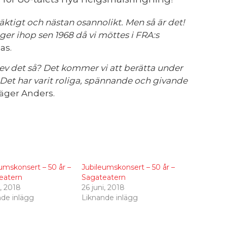
mäktigt och nästan osannolikt. Men så är det!
nger ihop sen 1968 då vi möttes i FRA:s
as.
blev det så? Det kommer vi att berätta under
. Det har varit roliga, spännande och givande
äger Anders.
umskonsert – 50 år –
Jubileumskonsert – 50 år –
teatern
Sagateatern
i, 2018
26 juni, 2018
nde inlägg
Liknande inlägg