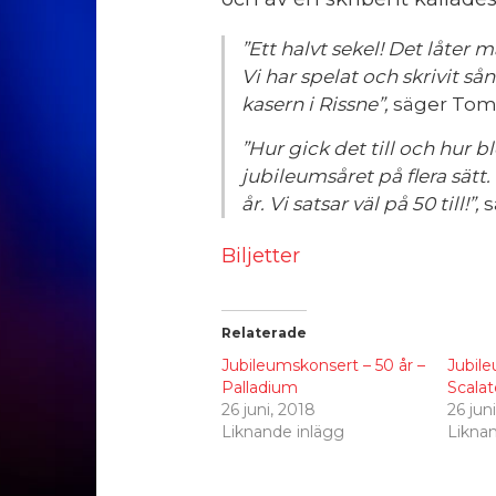
”Ett halvt sekel! Det låter 
Vi har spelat och skrivit så
kasern i Rissne”,
säger Tom
”Hur gick det till och hur 
jubileumsåret på flera sätt
år. Vi satsar väl på 50 till!”,
s
Biljetter
Relaterade
Jubileumskonsert – 50 år –
Jubile
Palladium
Scala
26 juni, 2018
26 jun
Liknande inlägg
Likna