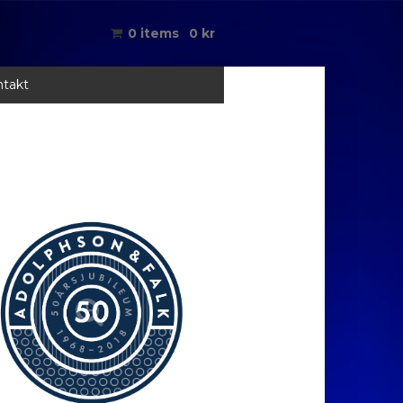
0 items
0
kr
takt