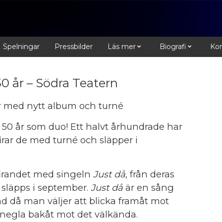
Spelningar
Pressbilder
Läs mer
Biografi
Kon
0 år – Södra Teatern
år med nytt album och turné
50 år som duo! Ett halvt århundrade har
irar de med turné och släpper i
firandet med singeln
Just då
, från deras
 släpps i september.
Just då
är en sång
 då man väljer att blicka framåt mot
t snegla bakåt mot det välkända.