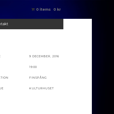
0 items
0
kr
takt
E
9 DECEMBER, 2016
19:00
ATION
FINSPÅNG
UE
KULTURHUSET