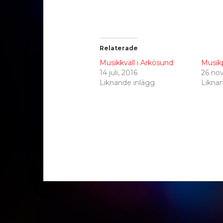
Relaterade
Musikkväll i Arkösund
Musik
14 juli, 2016
26 no
Liknande inlägg
Likna