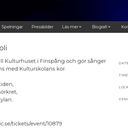
Spelningar
Pressbilder
Läs mer
Biografi
Kon
oli
l Kulturhuset i Finspång och gör sånger
DAT
ns med Kulturskolans kör.
TIME
iden,
LOC
örkret,
ylan.
VEN
ic.se/tickets/event/10879