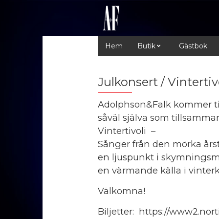
Hem
Butik
Gästbok
Julkonsert / Vintertiv
Adolphson&Falk kommer til
såväl själva som tillsamma
Vintertivoli –
Sånger från den mörka årst
en ljuspunkt i skymningsm
en värmande källa i vinterk
Välkomna!
Biljetter: https://www2.nort