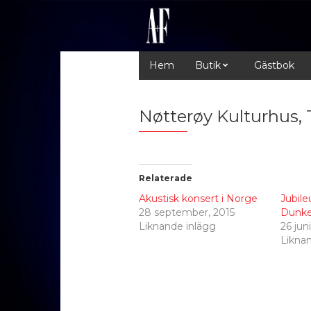
Hem
Butik
Gästbok
Nøtterøy Kulturhus, 
Relaterade
Akustisk konsert i Norge
Jubile
28 september, 2015
Dunke
Liknande inlägg
26 jun
Likna