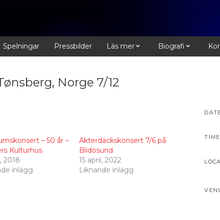
Spelningar
Pressbilder
Läs mer
Biografi
Kon
Tønsberg, Norge 7/12
DAT
TIME
umskonsert – 50 år –
Akterdäckskonsert 7/6 på
rs Kulturhus
Blidösund
i, 2018
15 april, 2022
LOC
nde inlägg
Liknande inlägg
VEN