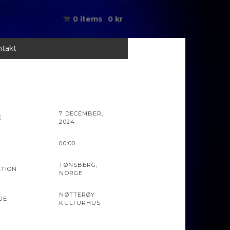
0 items
0
kr
takt
7 DECEMBER,
E
2024
00:00
TØNSBERG,
ATION
NORGE
NØTTERØY
UE
KULTURHUS