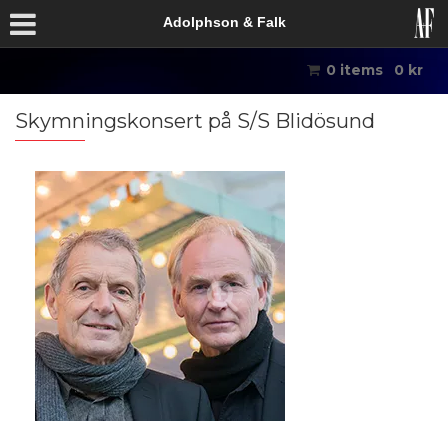
Adolphson & Falk
0 items
0
kr
Skymningskonsert på S/S Blidösund