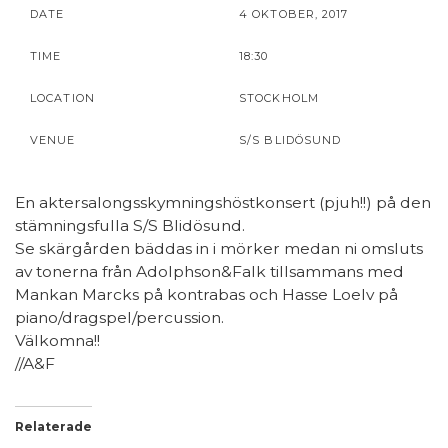
DATE
4 OKTOBER, 2017
TIME
18:30
LOCATION
STOCKHOLM
VENUE
S/S BLIDÖSUND
En aktersalongsskymningshöstkonsert (pjuh!!) på den
stämningsfulla S/S Blidösund.
Se skärgården bäddas in i mörker medan ni omsluts
av tonerna från Adolphson&Falk tillsammans med
Mankan Marcks på kontrabas och Hasse Loelv på
piano/dragspel/percussion.
Välkomna!!
//A&F
Relaterade