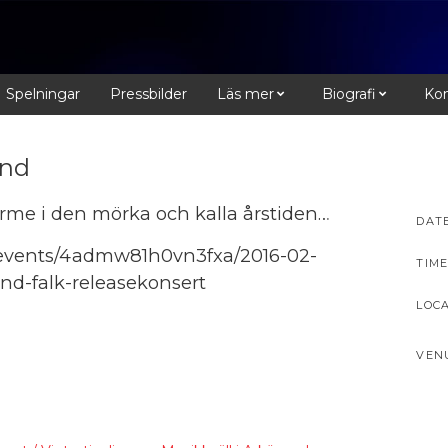
Spelningar
Pressbilder
Läs mer
Biografi
Kon
und
rme i den mörka och kalla årstiden…
DAT
v/events/4admw81h0vn3fxa/2016-02-
TIME
and-falk-releasekonsert
LOC
VEN