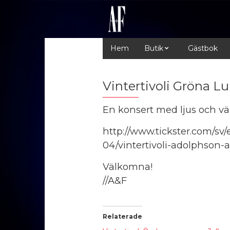
Hem
Butik
Gästbok
Vintertivoli Gröna L
En konsert med ljus och vä
http://www.tickster.com/s
04/vintertivoli-adolphson-
Välkomna!
//A&F
Relaterade