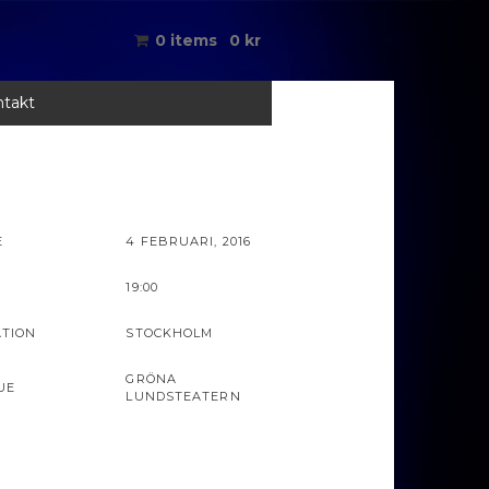
0 items
0
kr
takt
E
4 FEBRUARI, 2016
19:00
ATION
STOCKHOLM
GRÖNA
UE
LUNDSTEATERN