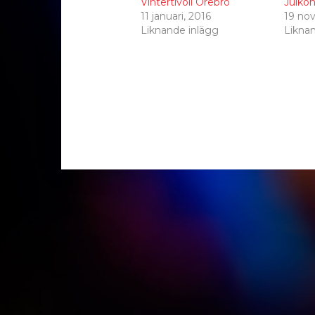
Vintertivoli Örebro
Julkon
11 januari, 2016
19 no
Liknande inlägg
Likna