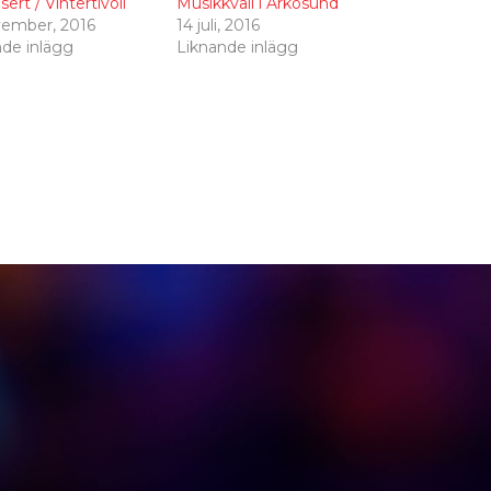
sert / Vintertivoli
Musikkväll i Arkösund
vember, 2016
14 juli, 2016
nde inlägg
Liknande inlägg