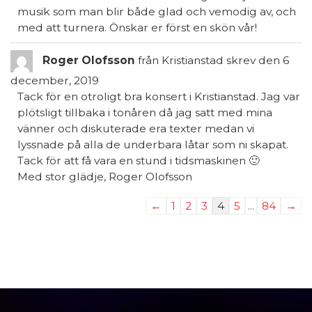
musik som man blir både glad och vemodig av, och
med att turnera. Önskar er först en skön vår!
Roger Olofsson
från
Kristianstad
skrev den
6
december, 2019
Tack för en otroligt bra konsert i Kristianstad. Jag var
plötsligt tillbaka i tonåren då jag satt med mina
vänner och diskuterade era texter medan vi
lyssnade på alla de underbara låtar som ni skapat.
Tack för att få vara en stund i tidsmaskinen 🙂
Med stor glädje, Roger Olofsson
Listnavigering
←
1
2
3
4
5
...
84
→
för
gästbok