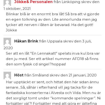
Jökke& Personalen
från
Liinköping
skrev den
1 oktober, 2021
Blinkar blå är en enormt bra låt! Så bra att vi gjorde
en egen tolkning av den. Lite annorlunda men jag
tycker att nerven i låten är bevarad. Ha det gott!
Jökke
Håkan Brink
från
Uppsala
skrev den
3 juli,
2020
Ser att en låt "En Lennakatt" spelats in.va kul.bra var
den ju med. Ser ett artikel nummer AFD18 så finns
den som fysisk cd singel?hoppas!
Höst
från
Småland
skrev den
21 januari, 2020
Har upptäckt er sent, och hittat den här sidan ännu
senare...Så, såhär i efterhand vill jag tacka för de
fantastiska konserterna i Alvesta och Vida. Men nu är
det sorgligt tomt under ”kommande spelningar”. Ni
fortsätter väl?! Fortsätter med att göra er jättefina