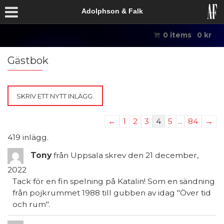
Adolphson & Falk
0 items
0
kr
Gästbok
Listnavigering
←
1
2
3
4
5
...
84
→
för
419 inlägg.
gästbok
Tony
från
Uppsala
skrev den
21 december,
2022
Tack för en fin spelning på Katalin! Som en sändning
från pojkrummet 1988 till gubben av idag "Över tid
och rum".