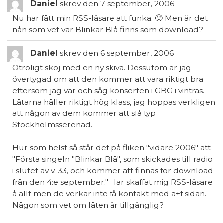
Daniel
skrev den
7 september, 2006
Nu har fått min RSS-läsare att funka. 🙂 Men är det
nån som vet var Blinkar Blå finns som download?
Daniel
skrev den
6 september, 2006
Otroligt skoj med en ny skiva. Dessutom är jag
övertygad om att den kommer att vara riktigt bra
eftersom jag var och såg konserten i GBG i vintras.
Låtarna håller riktigt hög klass, jag hoppas verkligen
att någon av dem kommer att slå typ
Stockholmsserenad.
Hur som helst så står det på fliken "vidare 2006" att
"Första singeln "Blinkar Blå", som skickades till radio
i slutet av v. 33, och kommer att finnas för download
från den 4:e september." Har skaffat mig RSS-läsare
å allt men de verkar inte få kontakt med a+f sidan.
Någon som vet om låten är tillgänglig?