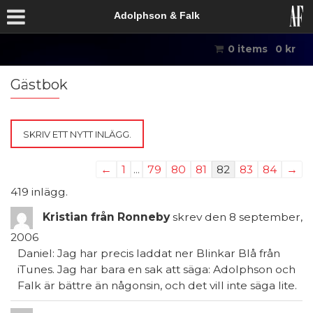
Adolphson & Falk
0 items
0
kr
Gästbok
Listnavigering
←
1
...
79
80
81
82
83
84
→
för
419 inlägg.
gästbok
Kristian från Ronneby
skrev den
8 september,
2006
Daniel: Jag har precis laddat ner Blinkar Blå från
iTunes. Jag har bara en sak att säga: Adolphson och
Falk är bättre än någonsin, och det vill inte säga lite.