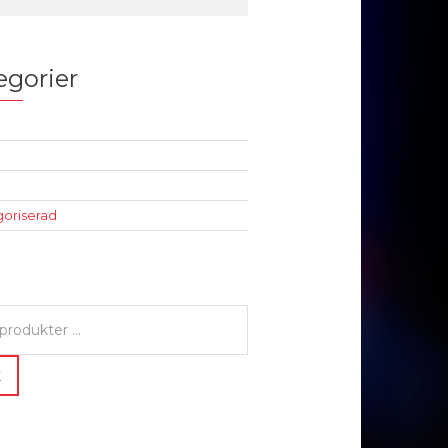
egorier
oriserad
K