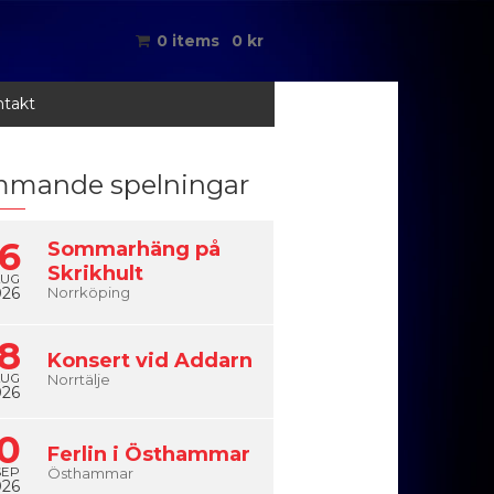
0 items
0
kr
takt
mande spelningar
6
Sommarhäng på
Skrikhult
AUG
026
Norrköping
8
Konsert vid Addarn
AUG
Norrtälje
026
0
Ferlin i Östhammar
SEP
Östhammar
026