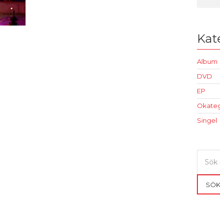
Kat
Album
DVD
EP
Okateg
Singel
Sök
efter:
SÖ