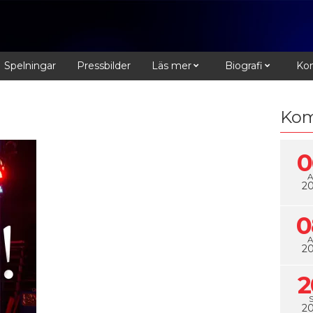
Spelningar
Pressbilder
Läs mer
Biografi
Kon
Kom
0
2
0
2
2
2