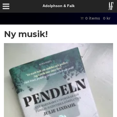
Adolphson & Falk
0 items
0
kr
Ny musik!