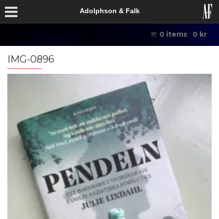
Adolphson & Falk
0 items
0
kr
IMG-0896