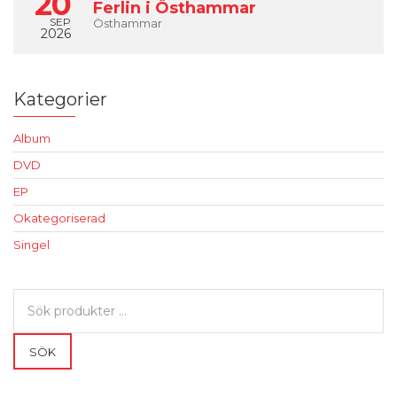
20
Ferlin i Östhammar
SEP
Östhammar
2026
Kategorier
Album
DVD
EP
Okategoriserad
Singel
Sök
efter:
SÖK