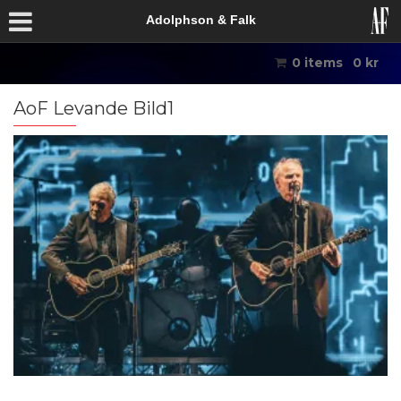
Adolphson & Falk
0 items
0
kr
AoF Levande Bild1