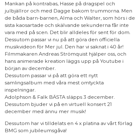
Mankan på kontrabas, Hasse på dragspel och
julbjällror och med Dagge bakom trummorna. Men
de båda barn-barnen, Alma och Walter, som hörs i de
sista kaosartade och skälvande sekunderna får inte
vara med på scen. Det blir alldeles för sent för dom.
Dessutom passar vi nu på att göra den officiella
musikvideon för Mer jul. Den har vi saknat i 40 år!
Filmmakaren Andreas Strömquist hjälper oss, och
hans animerade kreation läggs upp på Youtube i
början av december.
Dessutom passar vi på att göra ett nytt
samlingsalbum med våra mest omtyckta
inspelningar.
Adolphson & Falk BÄSTA släpps 3 december.
Dessutom bjuder vi på en virtuell konsert 21
december med ännu mer musik!
Dessutom har vi tilldelats en 4 x platina av vårt förlag
BMG som jubileumsgåva!