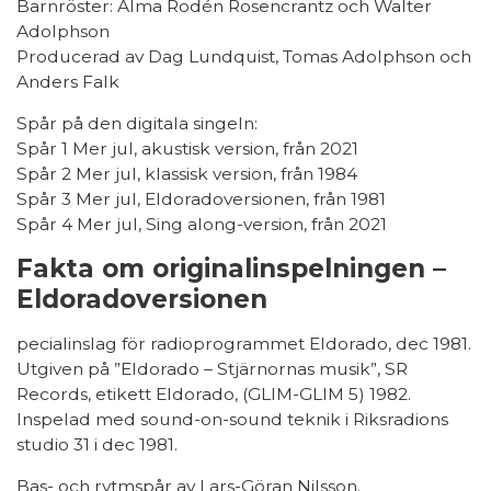
Barnröster: Alma Rodén Rosencrantz och Walter
Adolphson
Producerad av Dag Lundquist, Tomas Adolphson och
Anders Falk
Spår på den digitala singeln:
Spår 1 Mer jul, akustisk version, från 2021
Spår 2 Mer jul, klassisk version, från 1984
Spår 3 Mer jul, Eldoradoversionen, från 1981
Spår 4 Mer jul, Sing along-version, från 2021
Fakta om originalinspelningen –
Eldoradoversionen
pecialinslag för radioprogrammet Eldorado, dec 1981.
Utgiven på ”Eldorado – Stjärnornas musik”, SR
Records, etikett Eldorado, (GLIM-GLIM 5) 1982.
Inspelad med sound-on-sound teknik i Riksradions
studio 31 i dec 1981.
Bas- och rytmspår av Lars-Göran Nilsson.