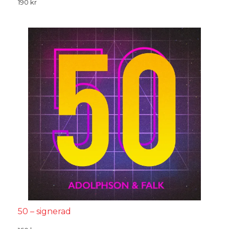
190
kr
50 – signerad