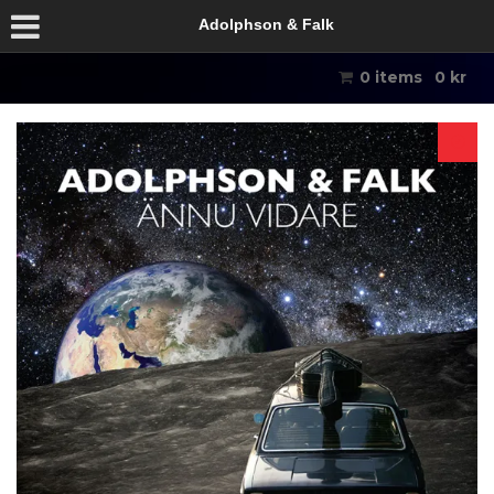
Adolphson & Falk
0 items
0
kr