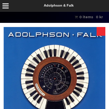
Adolphson & Falk
0 items
0
kr