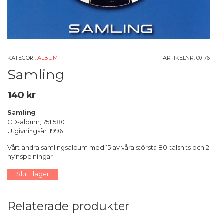
KATEGORI:
ALBUM
ARTIKELNR:
00176
Samling
140
kr
Samling
CD-album, 751 580
Utgivningsår: 1996
Vårt andra samlingsalbum med 15 av våra största 80-talshits och 2
nyinspelningar
Slut i lager
Relaterade produkter