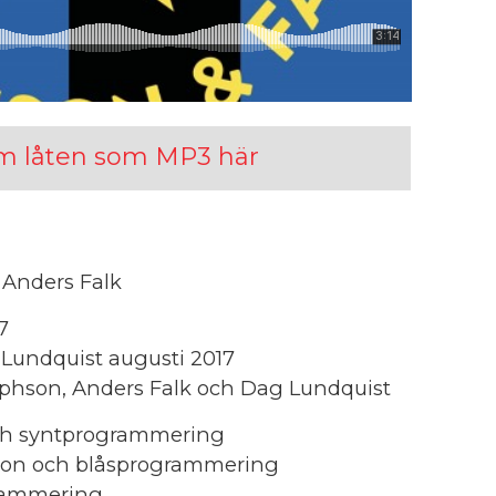
m låten som MP3 här
 Anders Falk
7
Lundquist augusti 2017
phson, Anders Falk och Dag Lundquist
ch syntprogrammering
sion och blåsprogrammering
rammering