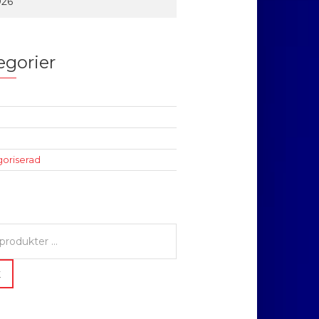
026
egorier
oriserad
K