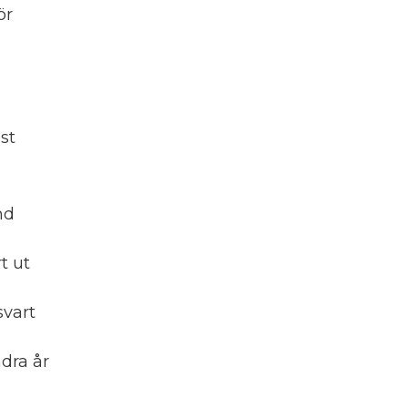
ör
st
nd
t ut
svart
dra år