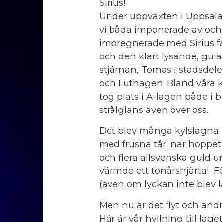
Sirius!
Under uppväxten i Uppsala
vi båda imponerade av och
impregnerade med Sirius f
och den klart lysande, gula
stjärnan, Tomas i stadsdel
och Luthagen. Bland våra k
tog plats i A-lagen både i 
strålglans även över oss.
Det blev många kylslagna 
med frusna tår, när hoppet 
och flera allsvenska guld 
värmde ett tonårshjärta! För
(även om lyckan inte blev 
Men nu är det flyt och and
Här är vår hyllning till laget