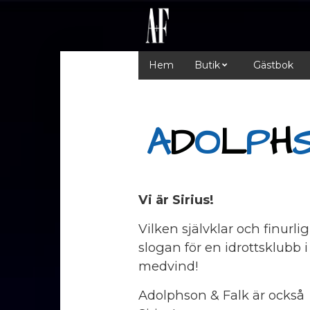
Hem
Butik
Gästbok
A
D
O
L
P
H
Vi är Sirius!
Vilken självklar och finurlig
slogan för en idrottsklubb i
medvind!
Adolphson & Falk är också