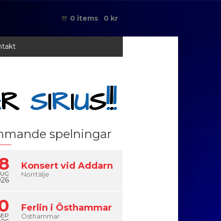
0 items
0
kr
takt
A
R
S
I
R
I
U
S
!
!
!
mande spelningar
8
Konsert vid Addarn
AUG
Norrtälje
026
0
Ferlin i Östhammar
SEP
Östhammar