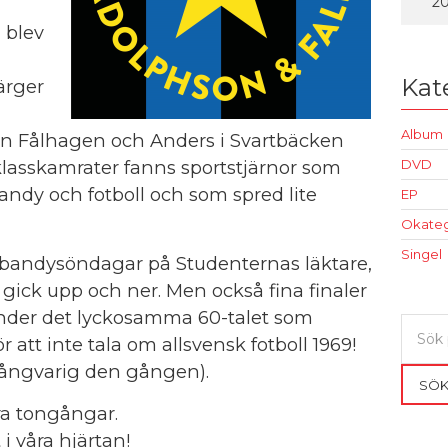
2
 blev
Kat
ärger
Album
en Fålhagen och Anders i Svartbäcken
lasskamrater fanns sportstjärnor som
DVD
bandy och fotboll och som spred lite
EP
Okateg
Singel
bandysöndagar på Studenternas läktare,
gick upp och ner. Men också fina finaler
under det lyckosamma 60-talet som
Sök
 att inte tala om allsvensk fotboll 1969!
efter:
långvarig den gången).
SÖ
ra tongångar.
 i våra hjärtan!