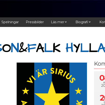
Spelningar
Pressbilder
Läs mer
Biografi
Kon
S
O
N
&
F
A
L
K
H
Y
L
L
Kom
0
2
2