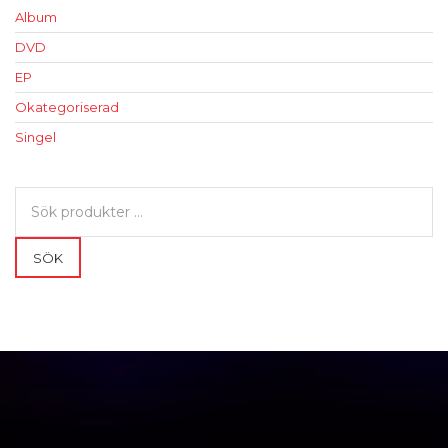
Album
DVD
EP
Okategoriserad
Singel
Sök
efter:
SÖK