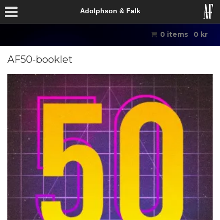
Adolphson & Falk
0 items
0
kr
AF50-booklet