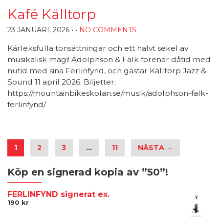
Kafé Källtorp
23 JANUARI, 2026
• •
NO COMMENTS
Kärleksfulla tonsättningar och ett halvt sekel av
musikalisk magi! Adolphson & Falk förenar dåtid med
nutid med sina Ferlinfynd, och gästar Källtorp Jazz &
Sound 11 april 2026. Biljetter:
https://mountainbikeskolan.se/musik/adolphson-falk-
ferlinfynd/
1
2
3
…
11
NÄSTA →
Köp en signerad kopia av ”50”!
FERLINFYND signerat ex.
190
kr