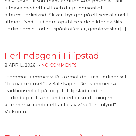
halvt sekel tillsammans är duon Adolphson & Falk
tillbaka med ett nytt och djupt personligt
album: Ferlinfynd. Skivan bygger på ett sensationellt
litterärt fynd – tidigare opublicerade dikter av Nils
Ferlin, som hittades i spånkoffertar, gamla väskor[…]
Ferlindagen i Filipstad
8 APRIL, 2026
• •
NO COMMENTS
I sommar kommer vi få ta emot det fina Ferlinpriset
”Trubadurpriset” av Sällskapet. Det kommer ske
traditionsenligt på torget i Filipstad under
Ferlindagen. I samband med prisutdelningen
kommer vi framför ett antal av våra ”Ferlinfynd”.
Välkomna!