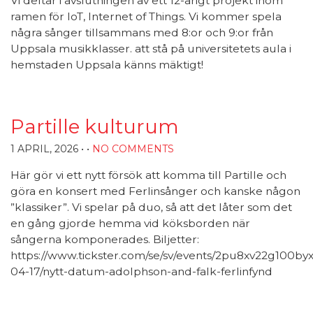
Vi deltar i avslutningen av ett 12-årigt projekt inom
ramen för IoT, Internet of Things. Vi kommer spela
några sånger tillsammans med 8:or och 9:or från
Uppsala musikklasser. att stå på universitetets aula i
hemstaden Uppsala känns mäktigt!
Partille kulturum
1 APRIL, 2026
• •
NO COMMENTS
Här gör vi ett nytt försök att komma till Partille och
göra en konsert med Ferlinsånger och kanske någon
”klassiker”. Vi spelar på duo, så att det låter som det
en gång gjorde hemma vid köksborden när
sångerna komponerades. Biljetter:
https://www.tickster.com/se/sv/events/2pu8xv22g100by
04-17/nytt-datum-adolphson-and-falk-ferlinfynd