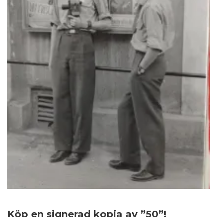
Köp en signerad kopia av ”50”!