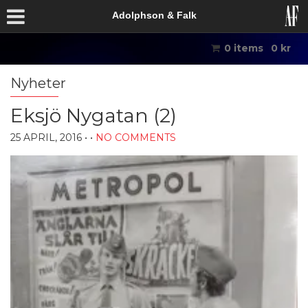
Adolphson & Falk
0 items
0
kr
Nyheter
Eksjö Nygatan (2)
25 APRIL, 2016
• •
NO COMMENTS