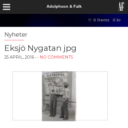
Adolphson & Falk
0 items
0
kr
Nyheter
Eksjö Nygatan jpg
25 APRIL, 2016
• •
NO COMMENTS