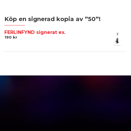
Köp en signerad kopia av ”50”!
FERLINFYND signerat ex.
190
kr