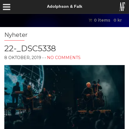
Adolphson & Falk
0 items
0
kr
Nyheter
22-_DSC5338
8 OKTOBER, 2019
• •
NO COMMENTS