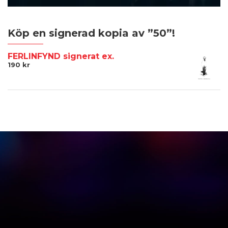
Köp en signerad kopia av ”50”!
FERLINFYND signerat ex.
190
kr