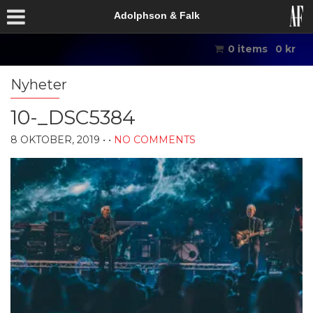
Adolphson & Falk
0 items
0
kr
Nyheter
10-_DSC5384
8 OKTOBER, 2019
• •
NO COMMENTS