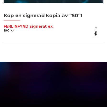
Köp en signerad kopia av ”50”!
FERLINFYND signerat ex.
190
kr