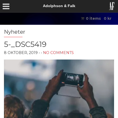
Adolphson & Falk
0 items
0
kr
Nyheter
5-_DSC5419
8 OKTOBER, 2019
• •
NO COMMENTS