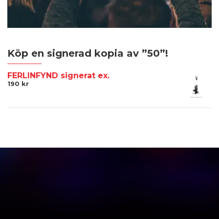
Köp en signerad kopia av ”50”!
FERLINFYND signerat ex.
190
kr