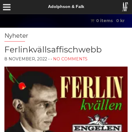
Adolphson & Falk
0 items
0
kr
Nyheter
Ferlinkvällsaffischwebb
8 NOVEMBER, 2022
• •
NO COMMENTS